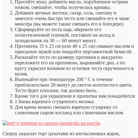
Просейте муку, добавить масло, порубленное острым
ножом, смешайте, чтобы получилась крошка.
Добавьте яичные желтки, сахар, соль, сметану и
замесите очень быстро тесто или смешайте его в чаше
миксера (вы можете также смешать его в блендере).
Сформируйте из теста шар, оберните его
полиэтиленовой пленкой, поставьте на холод в
холодильник на 30 — 60 минут минут.
Противень 35 х 25 см (или 40 х 25 см) смажьте маслом и
присыпьте мукой или покройте пергаментной бумагой.
Раскатайте тесто по размеру противня и аккуратно
переложите его на противень, выровняйте дно, а по
кругу украсьте валиком из остатков теста скрученного в
валик.
Выпекайте при температуре 200 ° С в течение
приблизительно 20 минут до светло-золотистого цвета.
Тесто будет плоским, так должно быть.
Кроме того для украшения и пропитки вам понадобится:
1 банка вареного сгущенного молока
Для крема можно смешать вареную сгущенку со
сливочным сыром хохланд или сливочным маслом.
Сверху украсьте торт цукатами из апельсиновых корок,