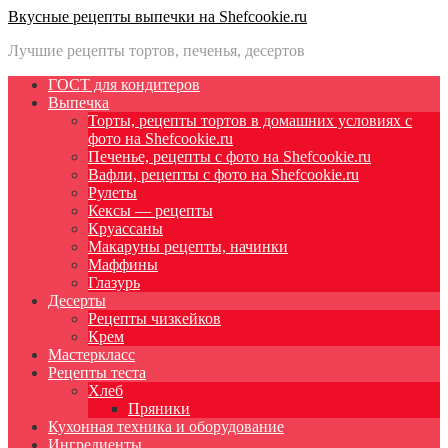
Вкусные рецепты выпечки на Shefcookie.ru
Лучшие рецепты тортов, печенья, десертов
ГОСТ для кондитеров
Выпечка
Торты, рецепты тортов в домашних условиях с
фото на Shefcookie.ru
Печенье, рецепты с фото на Shefcookie.ru
Вафли, рецепты с фото на Shefcookie.ru
Рулеты
Кексы — рецепты
Круассаны
Макаруны рецепты, начинки
Маффины
Глазурь
Десерты
Рецепты чизкейков
Крем
Мастеркласс
Рецепты теста
Хлеб
Пряники
Кухонная техника и оборудование
Ингредиенты