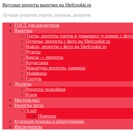
Вкусные рецепты выпечки на Shefcookie.ru
Лучшие рецепты тортов, печенья, десертов
ГОСТ для кондитеров
Выпечка
Торты, рецепты тортов в домашних условиях с фото 
Печенье, рецепты с фото на Shefcookie.ru
Вафли, рецепты с фото на Shefcookie.ru
Рулеты
Кексы — рецепты
Круассаны
Макаруны рецепты, начинки
Маффины
Глазурь
Десерты
Рецепты чизкейков
Крем
Мастеркласс
Рецепты теста
Хлеб
Пряники
Кухонная техника и оборудование
Ингредиенты