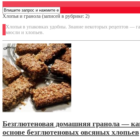
Открыть меню
Хлопья и гранола
(записей в рубрике: 2)
Хлопья в упаковках удобны. Знание некоторых рецептов — г
мюсли и хлопьев.
Безглютеновая домашняя гранола — ка
основе безглютеновых овсяных хлопьев