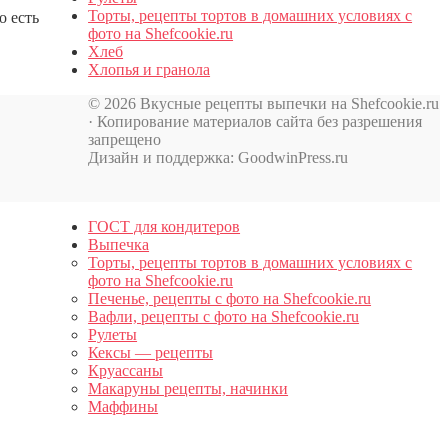
Торты, рецепты тортов в домашних условиях с
о есть
фото на Shefcookie.ru
Хлеб
Хлопья и гранола
© 2026 Вкусные рецепты выпечки на Shefcookie.ru
· Копирование материалов сайта без разрешения
запрещено
Дизайн и поддержка: GoodwinPress.ru
ГОСТ для кондитеров
Выпечка
Торты, рецепты тортов в домашних условиях с
фото на Shefcookie.ru
Печенье, рецепты с фото на Shefcookie.ru
Вафли, рецепты с фото на Shefcookie.ru
Рулеты
Кексы — рецепты
Круассаны
Макаруны рецепты, начинки
Маффины