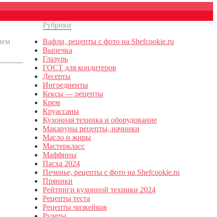
Рубрики
ием
Вафли, рецепты с фото на Shefcookie.ru
Выпечка
Глазурь
ГОСТ для кондитеров
Десерты
Ингредиенты
Кексы — рецепты
Крем
Круассаны
Кухонная техника и оборудование
Макаруны рецепты, начинки
Масло и жиры
Мастеркласс
Маффины
Пасха 2024
Печенье, рецепты с фото на Shefcookie.ru
Пряники
Рейтинги кухонной техники 2024
Рецепты теста
Рецепты чизкейков
Рулеты