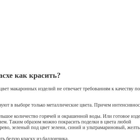
асхе как красить?
вет макаронных изделий не отвечает требованиям к качеству по
вуют в выборе только металлические цвета. Причем интенсивнос
льшое количество горячей и окрашенной воды. Или готовое изд
нем. Таким образом можно покрасить поделки в цвета любой
рево, зеленый под цвет зелени, синий и ультрамариновый, желт
ть белую краску из баллончика.