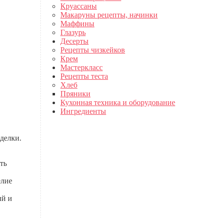
Круассаны
Макаруны рецепты, начинки
Маффины
Глазурь
Десерты
Рецепты чизкейков
Крем
Мастеркласс
Рецепты теста
Хлеб
Пряники
Кухонная техника и оборудование
Ингредиенты
делки.
ть
елие
ый и