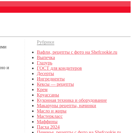
Рубрики
ими
Вафли, рецепты с фото на Shefcookie.ru
Выпечка
Глазурь
нно и
ГОСТ для кондитеров
Десерты
Ингредиенты
Кексы — рецепты
Крем
Круассаны
Кухонная техника и оборудование
Макаруны рецепты, начинки
Масло и жиры
Мастеркласс
Маффины
Пасха 2024
Печенье, рецепты с фото на Shefcookie.ru