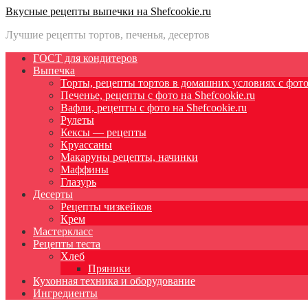
Вкусные рецепты выпечки на Shefcookie.ru
Лучшие рецепты тортов, печенья, десертов
ГОСТ для кондитеров
Выпечка
Торты, рецепты тортов в домашних условиях с фото 
Печенье, рецепты с фото на Shefcookie.ru
Вафли, рецепты с фото на Shefcookie.ru
Рулеты
Кексы — рецепты
Круассаны
Макаруны рецепты, начинки
Маффины
Глазурь
Десерты
Рецепты чизкейков
Крем
Мастеркласс
Рецепты теста
Хлеб
Пряники
Кухонная техника и оборудование
Ингредиенты