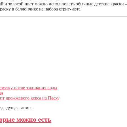
ый и золотой цвет можно использовать обычные детские краски 
раску в баллончике из набора стрит- арта.
всмятку после закипания воды
ца
пт дрожжевого кекса на Пасху
едыдущая запись
торые можно есть