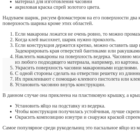
материал для изготовления часовни
акриловая краска спрей золотого цвета.
Надуваем шарик, рисуем фломастером на его поверхности два к
поверхность шарика кроме этих областей.
Если макароны ложатся не очень ровно, то можно промаза
Когда клей высохнет, шарик нужно проколоть.
Если конструкция держится крепко, можно оставить шар
Задекорировать края отверстий бантиками или ракушкам
Наклеить макароны на поверхность ведерка. Часовню можно
из любого подходящего материала, например, из картона.
Украсить поверхность часовни макаронными изделиями.
С одной стороны сделать на отверстии решетку из длинн
Их приклеивают с помощью клеевого пистолета или кле
Установить часовню внутрь конструкции.
В данном случае она приклеена на пластиковую крышку, а крыш
Установить яйцо на подставку из ведерка.
Чтобы конструкция получилась устойчивая, лучше скрепи
Окрасить композицию изнутри и снаружи краской спреем
Самое популярное среди рукодельниц это пасхальное яйцо из ма