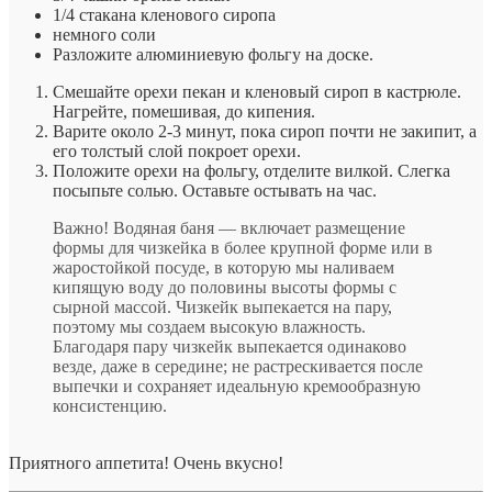
1/4 стакана кленового сиропа
немного соли
Разложите алюминиевую фольгу на доске.
Смешайте орехи пекан и кленовый сироп в кастрюле.
Нагрейте, помешивая, до кипения.
Варите около 2-3 минут, пока сироп почти не закипит, а
его толстый слой покроет орехи.
Положите орехи на фольгу, отделите вилкой. Слегка
посыпьте солью. Оставьте остывать на час.
Важно! Водяная баня — включает размещение
формы для чизкейка в более крупной форме или в
жаростойкой посуде, в которую мы наливаем
кипящую воду до половины высоты формы с
сырной массой. Чизкейк выпекается на пару,
поэтому мы создаем высокую влажность.
Благодаря пару чизкейк выпекается одинаково
везде, даже в середине; не растрескивается после
выпечки и сохраняет идеальную кремообразную
консистенцию.
Приятного аппетита! Очень вкусно!