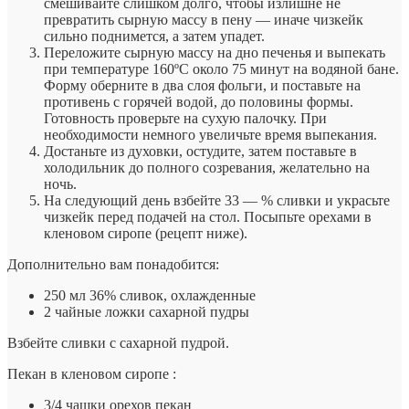
смешивайте слишком долго, чтобы излишне не
превратить сырную массу в пену — иначе чизкейк
сильно поднимется, а затем упадет.
Переложите сырную массу на дно печенья и выпекать
при температуре 160ºC около 75 минут на водяной бане.
Форму оберните в два слоя фольги, и поставьте на
противень с горячей водой, до половины формы.
Готовность проверьте на сухую палочку. При
необходимости немного увеличьте время выпекания.
Достаньте из духовки, остудите, затем поставьте в
холодильник до полного созревания, желательно на
ночь.
На следующий день взбейте 33 — % сливки и украсьте
чизкейк перед подачей на стол. Посыпьте орехами в
кленовом сиропе (рецепт ниже).
Дополнительно вам понадобится:
250 мл 36% сливок, охлажденные
2 чайные ложки сахарной пудры
Взбейте сливки с сахарной пудрой.
Пекан в кленовом сиропе :
3/4 чашки орехов пекан