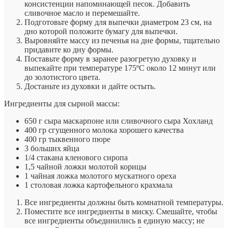
консистенции напоминающей песок. Добавить
сливочное масло и перемешайте.
Подготовьте форму для выпечки диаметром 23 см, на
дно которой положите бумагу для выпечки.
Выровняйте массу из печенья на дне формы, тщательно
придавите ко дну формы.
Поставьте форму в заранее разогретую духовку и
выпекайте при температуре 175ºC около 12 минут или
до золотистого цвета.
Достаньте из духовки и дайте остыть.
Ингредиенты для сырной массы:
650 г сыра маскарпоне или сливочного сыра Хохланд
400 гр сгущенного молока хорошего качества
400 гр тыквенного пюре
3 больших яйца
1/4 стакана кленового сиропа
1,5 чайной ложки молотой корицы
1 чайная ложка молотого мускатного ореха
1 столовая ложка картофельного крахмала
Все ингредиенты должны быть комнатной температуры.
Поместите все ингредиенты в миску. Смешайте, чтобы
все ингредиенты объединились в единую массу; не