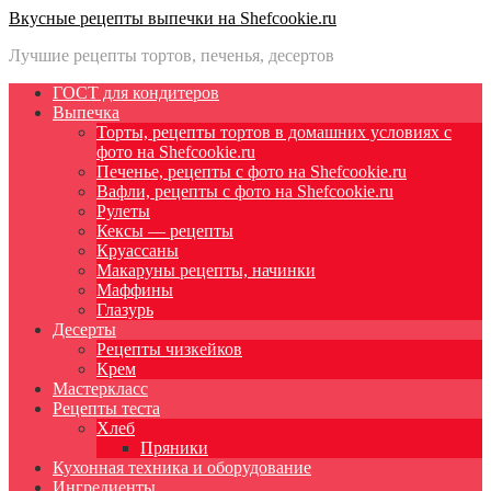
Вкусные рецепты выпечки на Shefcookie.ru
Лучшие рецепты тортов, печенья, десертов
ГОСТ для кондитеров
Выпечка
Торты, рецепты тортов в домашних условиях с
фото на Shefcookie.ru
Печенье, рецепты с фото на Shefcookie.ru
Вафли, рецепты с фото на Shefcookie.ru
Рулеты
Кексы — рецепты
Круассаны
Макаруны рецепты, начинки
Маффины
Глазурь
Десерты
Рецепты чизкейков
Крем
Мастеркласс
Рецепты теста
Хлеб
Пряники
Кухонная техника и оборудование
Ингредиенты