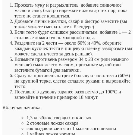
Просеять муку и разрыхлитель, добавьте сливочное
масло и сало, быстро нарежьте ножом до тех пор, пока
тесто не станет крошиться.
Добавьте яичные желтки, сахар и быстро замесите (вы
также можете смешать все в блендере).
Если тесто будет слишком рассыпчатым, добавьте 1 — 2
столовые ложки очень холодной воды.
Разделите на 2 части — около 60% и 40%, оберните
каждый кусочек теста в пищевую пленку, заморозьте (вы
можете сделать тесто за день раньше).
Возьмите противень размером 34 х 23 см (или немного
меньше) смажьте его маслом, присыпьте мукой или
застелите бумагой для выпечки.
Сразу на противень натрите большую часть теста (60%)
на крупной терке, слегка сгладьте руками и выровняйте
тесто.
Поставьте в духовку заранее разогретую до 190ºC и
запекайте в течение примерно 18 минут.
Яблочная начинка:
1,3 кг яблок, твердых и кислых
2 столовые ложки сахара
сок выдавливается из 1 маленького лимона
1 чайная ложка корицы