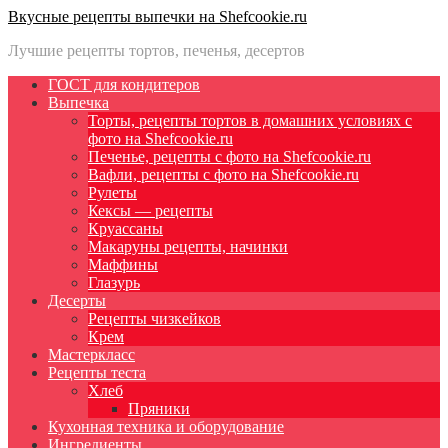
Вкусные рецепты выпечки на Shefcookie.ru
Лучшие рецепты тортов, печенья, десертов
ГОСТ для кондитеров
Выпечка
Торты, рецепты тортов в домашних условиях с
фото на Shefcookie.ru
Печенье, рецепты с фото на Shefcookie.ru
Вафли, рецепты с фото на Shefcookie.ru
Рулеты
Кексы — рецепты
Круассаны
Макаруны рецепты, начинки
Маффины
Глазурь
Десерты
Рецепты чизкейков
Крем
Мастеркласс
Рецепты теста
Хлеб
Пряники
Кухонная техника и оборудование
Ингредиенты