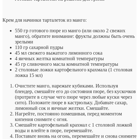
Крем для начинки тарталеток из манго:
550 гр готового пюре из манго (или около 2 свежих
манго), обратите внимание: фрукты должны быть очень
зрелыми
110 гр сахарной пудры
45 мл свежего выжатого лимонного сока
4 яичных желтка комнатной температуры
45 гр сливочного масла комнатной температуры
2 столовые ложки картофельного крахмала (1 столовая
ложка 15 мл)
Очистите манго, нарежьте кубиками. Используя
блендер, смешайте его до состояния пюре, без кускочков
(протрите в случае чего пюре через любые куски через
сито). Положите пюре в кастрюльку. Добавьте сахар,
лимонный сок и яичные желтки. Смешайте.
Нагрейте, постоянно помешивая, перед моментом
кипения снимите с огня.
Смешайте картофельный крахмал с 1 столовой ложкой
воды и влейте в пюре, перемешайте.
Поставьте вновь на огонь, перемешайте и снова снимите