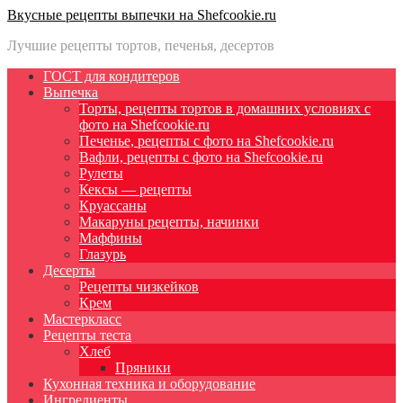
Вкусные рецепты выпечки на Shefcookie.ru
Лучшие рецепты тортов, печенья, десертов
ГОСТ для кондитеров
Выпечка
Торты, рецепты тортов в домашних условиях с
фото на Shefcookie.ru
Печенье, рецепты с фото на Shefcookie.ru
Вафли, рецепты с фото на Shefcookie.ru
Рулеты
Кексы — рецепты
Круассаны
Макаруны рецепты, начинки
Маффины
Глазурь
Десерты
Рецепты чизкейков
Крем
Мастеркласс
Рецепты теста
Хлеб
Пряники
Кухонная техника и оборудование
Ингредиенты