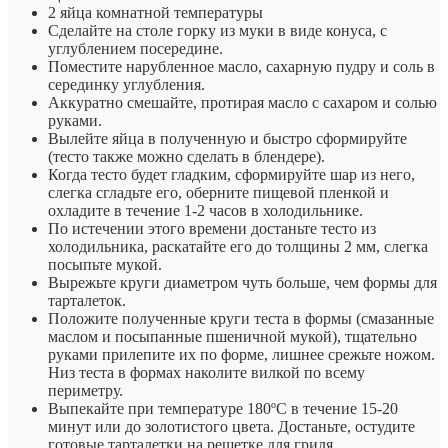
2 яйца комнатной температуры
Сделайте на столе горку из муки в виде конуса, с
углублением посередине.
Поместите нарубленное масло, сахарную пудру и соль в
серединку углубления.
Аккуратно смешайте, протирая масло с сахаром и солью
руками.
Вылейте яйца в полученную и быстро сформируйте
(тесто также можно сделать в блендере).
Когда тесто будет гладким, сформируйте шар из него,
слегка сгладьте его, оберните пищевой пленкой и
охладите в течение 1-2 часов в холодильнике.
По истечении этого времени достаньте тесто из
холодильника, раскатайте его до толщины 2 мм, слегка
посыпьте мукой.
Вырежьте круги диаметром чуть больше, чем формы для
тарталеток.
Положите полученные круги теста в формы (смазанные
маслом и посыпанные пшеничной мукой), тщательно
руками прилепите их по форме, лишнее срежьте ножом.
Низ теста в формах наколите вилкой по всему
периметру.
Выпекайте при температуре 180ºC в течение 15-20
минут или до золотистого цвета. Достаньте, остудите
готовые тарталетки на решетке для гриля.