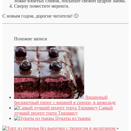
ложке взбитых сливок, посыпьте свежей цедрой лайма.
Сверху поместите меренги.
С новым годом, дорогие читатели! 🙂
Похожие записи
Вишневый
бисквитный пирог с вишней в сиропе, в шоколаде
Самый
лучший рецепт торта Тирамису
Цукаты из тыквы
«