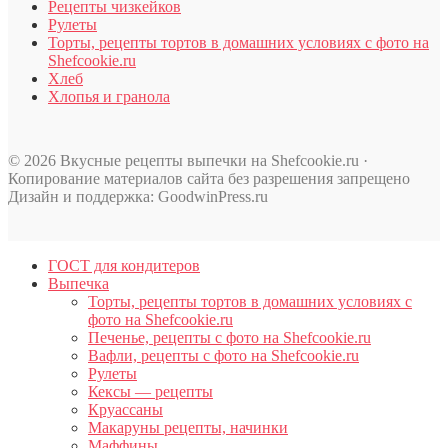
Рецепты чизкейков
Рулеты
Торты, рецепты тортов в домашних условиях с фото на
Shefcookie.ru
Хлеб
Хлопья и гранола
© 2026 Вкусные рецепты выпечки на Shefcookie.ru ·
Копирование материалов сайта без разрешения запрещено
Дизайн и поддержка: GoodwinPress.ru
ГОСТ для кондитеров
Выпечка
Торты, рецепты тортов в домашних условиях с
фото на Shefcookie.ru
Печенье, рецепты с фото на Shefcookie.ru
Вафли, рецепты с фото на Shefcookie.ru
Рулеты
Кексы — рецепты
Круассаны
Макаруны рецепты, начинки
Маффины