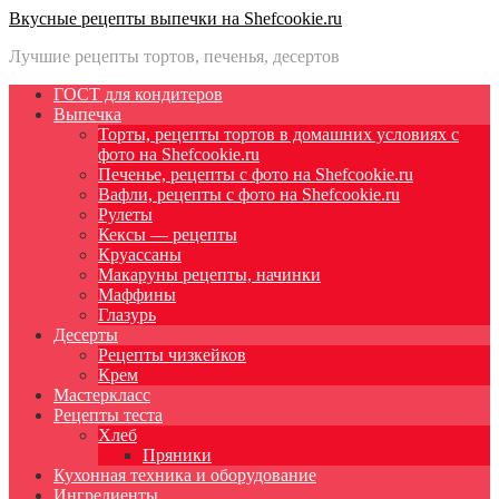
Вкусные рецепты выпечки на Shefcookie.ru
Лучшие рецепты тортов, печенья, десертов
ГОСТ для кондитеров
Выпечка
Торты, рецепты тортов в домашних условиях с
фото на Shefcookie.ru
Печенье, рецепты с фото на Shefcookie.ru
Вафли, рецепты с фото на Shefcookie.ru
Рулеты
Кексы — рецепты
Круассаны
Макаруны рецепты, начинки
Маффины
Глазурь
Десерты
Рецепты чизкейков
Крем
Мастеркласс
Рецепты теста
Хлеб
Пряники
Кухонная техника и оборудование
Ингредиенты