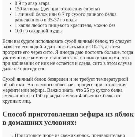
8-9 гр агар-агара
150 мл вода (для приготовления сиропа)
1 яичный белок или 6-7 гр сухого яичного белка
разведенного в 35-37 гр воды
1 капля любого пищевого красителя, можно без
100 гр сахарной пудры
Если вы будете использовать сухой яичный белок, то следует
развести его водой и дать постоять минут 10-15, а затем
протрите его через сито. Я иногда даю постоять больше, тогда
уж точно все комочки становятся на столько влажными, что
при взбивании от них не остается и следа, сито в этом случае
даже не пригодится.
Сухой яичный белок безвреден и не требует температурной
обработки. Это намного облегчает процесс приготовления
меренги или зефира. Важно знать, что 25 гр сухого белка
смешанного со 150 гр воды заменят 4 обычных белка от
крупных яиц.
Способ приготовления зефира из яблок
в домашних условиях:
Приготовьте пюре из свежих яблок, предварительно