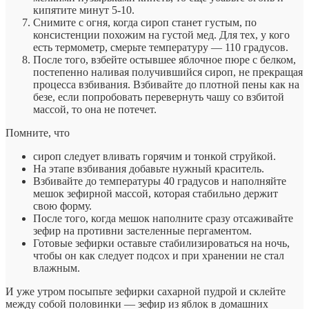
кипятите минут 5-10.
Снимите с огня, когда сироп станет густым, по
консистенции похожим на густой мед. Для тех, у кого
есть термометр, смерьте температуру — 110 градусов.
После того, взбейте остывшее яблочное пюре с белком,
постепенно наливая получившийся сироп, не прекращая
процесса взбивания. Взбивайте до плотной пены как на
безе, если попробовать перевернуть чашу со взбитой
массой, то она не потечет.
Помните, что
сироп следует вливать горячим и тонкой струйкой.
На этапе взбивания добавьте нужный краситель.
Взбивайте до температуры 40 градусов и наполняйте
мешок зефирной массой, которая стабильно держит
свою форму.
После того, когда мешок наполните сразу отсаживайте
зефир на противни застеленные пергаментом.
Готовые зефирки оставьте стабилизироваться на ночь,
чтобы он как следует подсох и при хранении не стал
влажным.
И уже утром посыпьте зефирки сахарной пудрой и склейте
между собой половинки — зефир из яблок в домашних