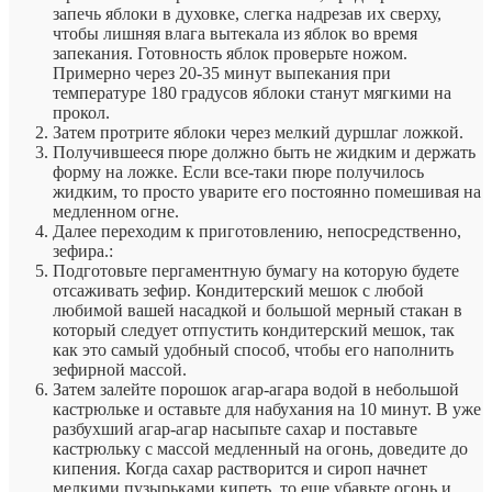
запечь яблоки в духовке, слегка надрезав их сверху,
чтобы лишняя влага вытекала из яблок во время
запекания. Готовность яблок проверьте ножом.
Примерно через 20-35 минут выпекания при
температуре 180 градусов яблоки станут мягкими на
прокол.
Затем протрите яблоки через мелкий дуршлаг ложкой.
Получившееся пюре должно быть не жидким и держать
форму на ложке. Если все-таки пюре получилось
жидким, то просто уварите его постоянно помешивая на
медленном огне.
Далее переходим к приготовлению, непосредственно,
зефира.:
Подготовьте пергаментную бумагу на которую будете
отсаживать зефир. Кондитерский мешок с любой
любимой вашей насадкой и большой мерный стакан в
который следует отпустить кондитерский мешок, так
как это самый удобный способ, чтобы его наполнить
зефирной массой.
Затем залейте порошок агар-агара водой в небольшой
кастрюльке и оставьте для набухания на 10 минут. В уже
разбухший агар-агар насыпьте сахар и поставьте
кастрюльку с массой медленный на огонь, доведите до
кипения. Когда сахар растворится и сироп начнет
мелкими пузырьками кипеть, то еще убавьте огонь и