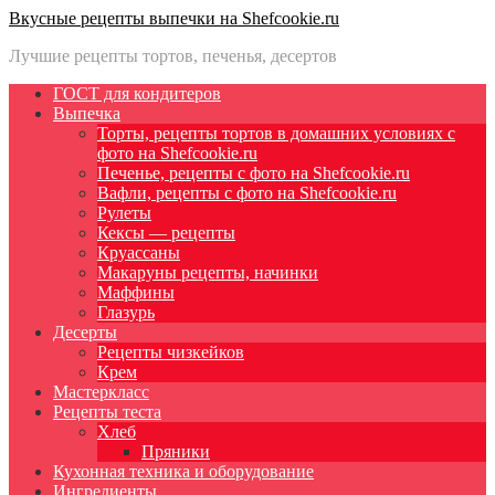
Вкусные рецепты выпечки на Shefcookie.ru
Лучшие рецепты тортов, печенья, десертов
ГОСТ для кондитеров
Выпечка
Торты, рецепты тортов в домашних условиях с
фото на Shefcookie.ru
Печенье, рецепты с фото на Shefcookie.ru
Вафли, рецепты с фото на Shefcookie.ru
Рулеты
Кексы — рецепты
Круассаны
Макаруны рецепты, начинки
Маффины
Глазурь
Десерты
Рецепты чизкейков
Крем
Мастеркласс
Рецепты теста
Хлеб
Пряники
Кухонная техника и оборудование
Ингредиенты