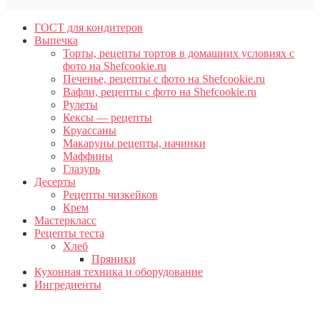
ГОСТ для кондитеров
Выпечка
Торты, рецепты тортов в домашних условиях с
фото на Shefcookie.ru
Печенье, рецепты с фото на Shefcookie.ru
Вафли, рецепты с фото на Shefcookie.ru
Рулеты
Кексы — рецепты
Круассаны
Макаруны рецепты, начинки
Маффины
Глазурь
Десерты
Рецепты чизкейков
Крем
Мастеркласс
Рецепты теста
Хлеб
Пряники
Кухонная техника и оборудование
Ингредиенты