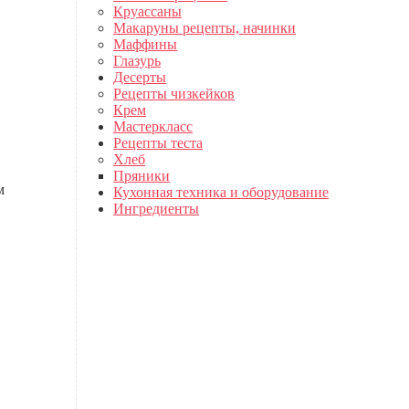
Круассаны
Макаруны рецепты, начинки
Маффины
Глазурь
Десерты
Рецепты чизкейков
Крем
Мастеркласс
Рецепты теста
Хлеб
Пряники
м
Кухонная техника и оборудование
Ингредиенты