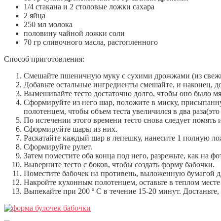
1/4 стакана и 2 столовые ложки сахара
2 яйца
250 мл молока
половину чайной ложки соли
70 гр сливочного масла, растопленного
Способ приготовления:
Смешайте пшеничную муку с сухими дрожжами (из свежих
Добавьте остальные ингредиенты смешайте, и наконец, д
Вымешивайте тесто достаточно долго, чтобы оно было м
Сформируйте из него шар, положите в миску, присыпанну
полотенцем, чтобы объем теста увеличился в два раза(это 
По истечении этого времени тесто снова следует помять 
Сформируйте шары из них.
Раскатайте каждый шар в лепешку, нанесите 1 полную ло
Сформируйте рулет.
Затем поместите оба конца под него, разрежьте, как на фо
Выверните тесто с боков, чтобы создать форму бабочки.
Поместите бабочек на противень, выложенную бумагой д
Накройте кухонным полотенцем, оставьте в теплом месте 
Выпекайте при 200 º C в течение 15-20 минут. Достаньте, 