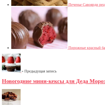
Печенье Савоярди ре
Пирожные красный ба
« Предыдущая запись
Новогодние мини-кексы для Деда Моро