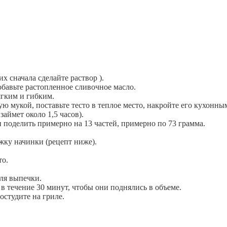
 сначала сделайте раствор ).
обавьте растопленное сливочное масло.
ягким и гибким.
ю мукой, поставьте тесто в теплое место, накройте его кухонны
займет около 1,5 часов).
и поделить примерно на 13 частей, примерно по 73 грамма.
жку начинки (рецепт ниже).
то.
ля выпечки.
в течение 30 минут, чтобы они поднялись в объеме.
остудите на гриле.