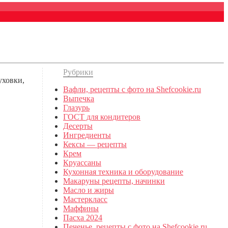
Рубрики
уховки,
Вафли, рецепты с фото на Shefcookie.ru
Выпечка
Глазурь
ГОСТ для кондитеров
Десерты
Ингредиенты
Кексы — рецепты
Крем
Круассаны
Кухонная техника и оборудование
Макаруны рецепты, начинки
Масло и жиры
Мастеркласс
Маффины
Пасха 2024
Печенье, рецепты с фото на Shefcookie.ru