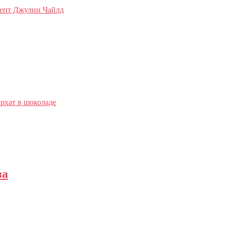
цепт Джулии Чайлд
рхат в шоколаде
за