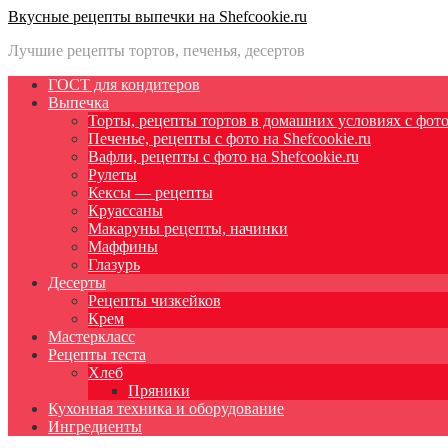
Вкусные рецепты выпечки на Shefcookie.ru
Лучшие рецепты тортов, печенья, десертов
ГОСТ для кондитеров
Выпечка
Торты, рецепты тортов в домашних условиях с фото 
Печенье, рецепты с фото на Shefcookie.ru
Вафли, рецепты с фото на Shefcookie.ru
Рулеты
Кексы — рецепты
Круассаны
Макаруны рецепты, начинки
Маффины
Глазурь
Десерты
Рецепты чизкейков
Крем
Мастеркласс
Рецепты теста
Хлеб
Пряники
Кухонная техника и оборудование
Ингредиенты