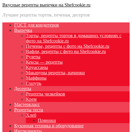
Вкусные рецепты выпечки на Shefcookie.ru
Лучшие рецепты тортов, печенья, десертов
ГОСТ для кондитеров
Выпечка
Торты, рецепты тортов в домашних условиях с
фото на Shefcookie.ru
Печенье, рецепты с фото на Shefcookie.ru
Вафли, рецепты с фото на Shefcookie.ru
Рулеты
Кексы — рецепты
Круассаны
Макаруны рецепты, начинки
Маффины
Глазурь
Десерты
Рецепты чизкейков
Крем
Мастеркласс
Рецепты теста
Хлеб
Пряники
Кухонная техника и оборудование
Ингредиенты