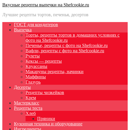
Вкусные рецепты выпечки на Shefcookie.ru
Лучшие рецепты тортов, печенья, десертов
ГОСТ для кондитеров
Выпечка
Торты, рецепты тортов в домашних условиях с
фото на Shefcookie.ru
Печенье, рецепты с фото на Shefcookie.ru
Вафли, рецепты с фото на Shefcookie.ru
Рулеты
Кексы — рецепты
Круассаны
Макаруны рецепты, начинки
Маффины
Глазурь
Десерты
Рецепты чизкейков
Крем
Мастеркласс
Рецепты теста
Хлеб
Пряники
Кухонная техника и оборудование
Ингредиенты