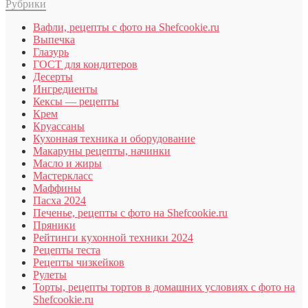
Рубрики
Вафли, рецепты с фото на Shefcookie.ru
Выпечка
Глазурь
ГОСТ для кондитеров
Десерты
Ингредиенты
Кексы — рецепты
Крем
Круассаны
Кухонная техника и оборудование
Макаруны рецепты, начинки
Масло и жиры
Мастеркласс
Маффины
Пасха 2024
Печенье, рецепты с фото на Shefcookie.ru
Пряники
Рейтинги кухонной техники 2024
Рецепты теста
Рецепты чизкейков
Рулеты
Торты, рецепты тортов в домашних условиях с фото на
Shefcookie.ru