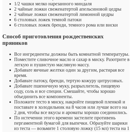
1/2 чашки мелко нарезанного миндаля
2 чайные ложки свеженатертой апельсиновой цедры
2 чайные ложки свеженатертой лимонной цедры
6 столовых ложек темной патоки
6 столовых ложек бренди, темного рома или виски
Способ приготовления рождественских
пряников
Все ингредиенты должны быть комнатной температуры.
Поместите сливочное масло и сахар в миску. Разотрите в
легкую и пушистую масляную массу.
Добавьте яичные желтки один за другим, растирая все
время.
Добавьте патоку, бренди, тертую кожуру цитрусовых.
Добавьте пшеничную муку, разрыхлитель, пищевую
соду, соль и все специи. Смешайте, чтобы хорошо
объединить все компоненты.
Положите тесто в миску, накройте пищевой пленкой и
поставьте в холодильник на 8 часов или лучше всего на
2 дня, чтобы все вкусы и ароматы хорошо соединились.
По истечении этого времени застелите противень
пергаментной бумагой для выпечки. Образуйте шарики
из теста — возьмите 1 столовую ложку (15 мл) теста на 1