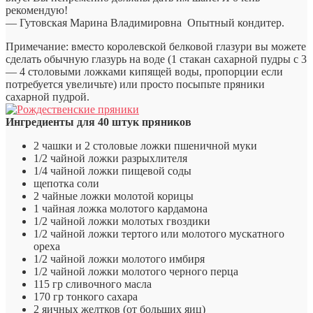
рекомендую!
— Гутовская Марина Владимировна
Опытный кондитер.
Примечание: вместо королевской белковой глазури вы можете
сделать обычную глазурь на воде (1 стакан сахарной пудры с 3
— 4 столовыми ложками кипящей воды, пропорции если
потребуется увеличьте) или просто посыпьте пряники
сахарной пудрой.
Ингредиенты для 40 штук пряников
2 чашки и 2 столовые ложки пшеничной муки
1/2 чайной ложки разрыхлителя
1/4 чайной ложки пищевой соды
щепотка соли
2 чайные ложки молотой корицы
1 чайная ложка молотого кардамона
1/2 чайной ложки молотых гвоздики
1/2 чайной ложки тертого или молотого мускатного
ореха
1/2 чайной ложки молотого имбиря
1/2 чайной ложки молотого черного перца
115 гр сливочного масла
170 гр тонкого сахара
2 яичных желтков (от больших яиц)