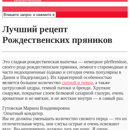
Открыть меню
Лучший рецепт
Рождественских пряников
Это сладкая рождественская выпечка — немецкие pfeffernüsse,
своего рода рождественские пряники, немного старомодные и
часто недооцененные (однако и сегодня очень популярны в
Дании и Нидерландах). Их характерной особенностью
является большое количество
специй и перца
, а также
цитрусовой цедры, темной патоки и бренди. Хрупкие
снаружи, покрытые слоем белковой сахарной глазури, очень
ароматные и не мягкие, и не жесткие внутри — в самый раз.
Гутовская Марина Владимировна
Опытный кондитер.
Вы не должны уменьшать количество свежего перца — это их
отличительная черта, они слегка острые и очень освежают
вкус. Вы непременно должны дать им шанс. Я очень