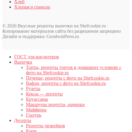
Хлеб
Хлопья и гранола
© 2026 Вкусные рецепты выпечки на Shefcookie.ru ·
Копирование материалов сайта без разрешения запрещено
Дизайн и поддержка: GoodwinPress.ru
ГОСТ для кондитеров
Выпечка
Торты, рецепты тортов в домашних условиях с
фото на Shefcookie.ru
Печенье, рецепты с фото на Shefcookie.ru
Вафли, рецепты с фото на Shefcookie.ru
Рулеты
Кексы — рецепты
Круассаны
Макаруны рецепты, начинки
Маффины
Глазурь
Десерты
Рецепты чизкейков
Крем