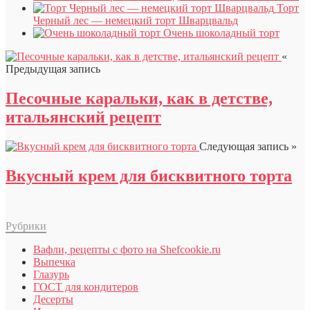
Торт
Черный лес — немецкий торт Шварцвальд
Очень шоколадный торт
«
Предыдущая запись
Песочные каральки, как в детстве,
итальянский рецепт
Следующая запись »
Вкусный крем для бисквитного торта
Рубрики
Вафли, рецепты с фото на Shefcookie.ru
Выпечка
Глазурь
ГОСТ для кондитеров
Десерты