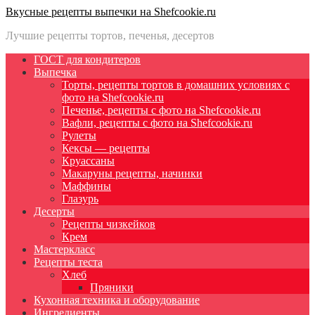
Вкусные рецепты выпечки на Shefcookie.ru
Лучшие рецепты тортов, печенья, десертов
ГОСТ для кондитеров
Выпечка
Торты, рецепты тортов в домашних условиях с
фото на Shefcookie.ru
Печенье, рецепты с фото на Shefcookie.ru
Вафли, рецепты с фото на Shefcookie.ru
Рулеты
Кексы — рецепты
Круассаны
Макаруны рецепты, начинки
Маффины
Глазурь
Десерты
Рецепты чизкейков
Крем
Мастеркласс
Рецепты теста
Хлеб
Пряники
Кухонная техника и оборудование
Ингредиенты