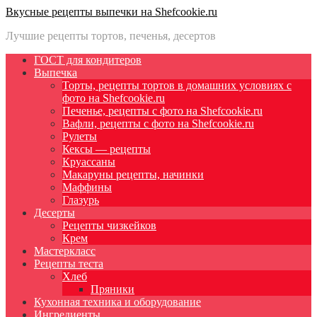
Вкусные рецепты выпечки на Shefcookie.ru
Лучшие рецепты тортов, печенья, десертов
ГОСТ для кондитеров
Выпечка
Торты, рецепты тортов в домашних условиях с
фото на Shefcookie.ru
Печенье, рецепты с фото на Shefcookie.ru
Вафли, рецепты с фото на Shefcookie.ru
Рулеты
Кексы — рецепты
Круассаны
Макаруны рецепты, начинки
Маффины
Глазурь
Десерты
Рецепты чизкейков
Крем
Мастеркласс
Рецепты теста
Хлеб
Пряники
Кухонная техника и оборудование
Ингредиенты