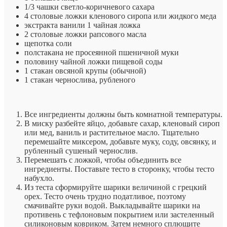
1/3 чашки светло-коричневого сахара
4 столовые ложки кленового сиропа или жидкого меда
экстракта ванили 1 чайная ложка
2 столовые ложки рапсового масла
щепотка соли
полстакана не просеянной пшеничной муки
половину чайной ложки пищевой соды
1 стакан овсяной крупы (обычной)
1 стакан чернослива, рубленого
Все ингредиенты должны быть комнатной температуры.
В миску разбейте яйцо, добавьте сахар, кленовый сироп
или мед, ваниль и растительное масло. Тщательно
перемешайте миксером, добавьте муку, соду, овсянку, и
рубленный сушеный чернослив.
Перемешать с ложкой, чтобы объединить все
ингредиенты. Поставьте тесто в сторонку, чтобы тесто
набухло.
Из теста сформируйте шарики величиной с грецкий
орех. Тесто очень трудно податливое, поэтому
смачивайте руки водой. Выкладывайте шарики на
противень с тефлоновым покрытием или застеленный
силиконовым ковриком. Затем немного сплющите