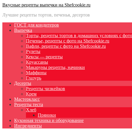
Вкусные рецепты выпечки на Shefcookie.ru
Лучшие рецепты тортов, печенья, десертов
ГОСТ для кондитеров
Выпечка
Торты, рецепты тортов в домашних условиях с фото 
Печенье, рецепты с фото на Shefcookie.ru
Вафли, рецепты с фото на Shefcookie.ru
Рулеты
Кексы — рецепты
Круассаны
Макаруны рецепты, начинки
Маффины
Глазурь
Десерты
Рецепты чизкейков
Крем
Мастеркласс
Рецепты теста
Хлеб
Пряники
Кухонная техника и оборудование
Ингредиенты