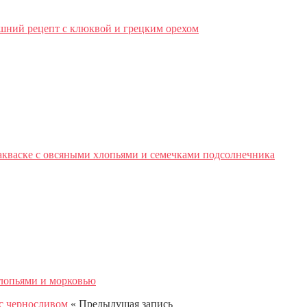
шний рецепт с клюквой и грецким орехом
кваске с овсяными хлопьями и семечками подсолнечника
лопьями и морковью
« Предыдущая запись