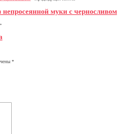
з непросеянной муки с черносливом
»
а
ечены
*