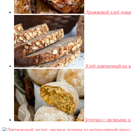
Дрожжевой хлеб дома
Хлеб пшеничный на за
Булочки с овсяными х