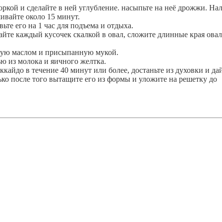
оркой и сделайте в ней углубление. насыпьте на неё дрожжи. Нал
ивайте около 15 минут.
ьте его на 1 час для подъема и отдыха.
атайте каждый кусочек скалкой в овал, сложите длинные края овал
ную маслом и присыпанную мукой.
ью из молока и яичного желтка.
кайдо в течение 40 минут или более, достаньте из духовки и да
ько после того вытащите его из формы и уложите на решетку до