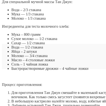
Для специальной мучной массы Тан Джун:
Вода – 2/3 стакана
Мука — 1/3 стакана
Молоко – 1/3 стакана
Ингредиенты для теста молочного хлеба:
Мука – 800 грамм
Сухое молоко — 1/2 стакана
Сахар — 1/2 стакана
Вода — 1/2 стакана
Яйца – 2 штуки
Молоко — 3/4 стакана
Масло – 4 столовые ложки
Соль – 1 чайная ложка
Быстрорастворимые дрожжи – 4 чайные ложки
Процесс приготовления:
Для приготовления Тан Джун смешайте в маленькой кастр
венчиком. Как только смесь загустеет (появятся вихревые
В небольшую кастрюлю налейте молоко, воду, взбитые яйца
Добавьте остывший Тан Джун, тщательно размешайте.