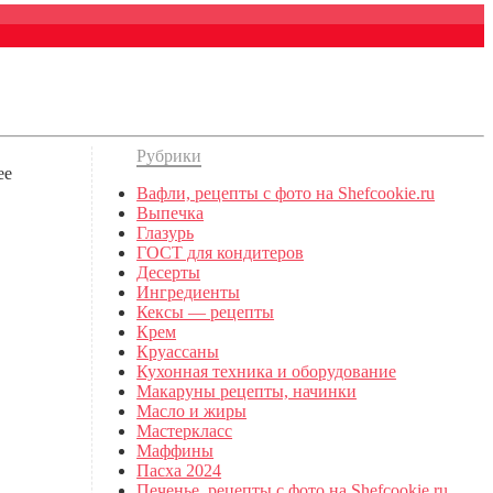
Рубрики
ее
Вафли, рецепты с фото на Shefcookie.ru
Выпечка
Глазурь
ГОСТ для кондитеров
Десерты
Ингредиенты
Кексы — рецепты
Крем
Круассаны
Кухонная техника и оборудование
Макаруны рецепты, начинки
Масло и жиры
Мастеркласс
Маффины
Пасха 2024
Печенье, рецепты с фото на Shefcookie.ru