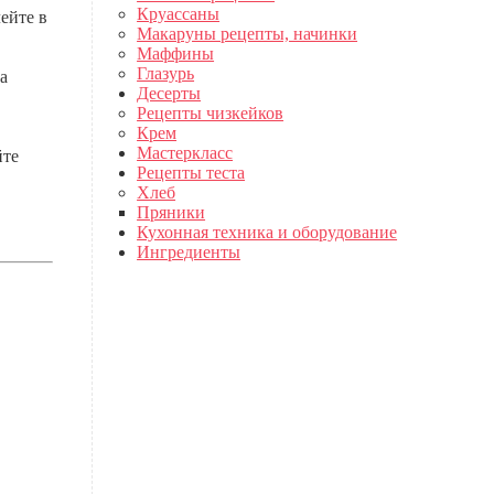
Круассаны
ейте в
Макаруны рецепты, начинки
Маффины
Глазурь
а
Десерты
Рецепты чизкейков
Крем
Мастеркласс
йте
Рецепты теста
Хлеб
Пряники
Кухонная техника и оборудование
Ингредиенты