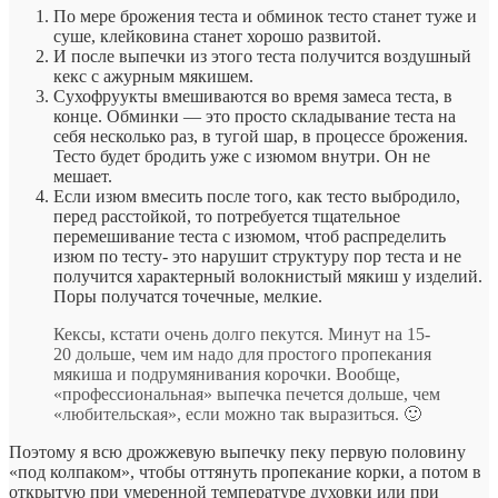
По мере брожения теста и обминок тесто станет туже и
суше, клейковина станет хорошо развитой.
И после выпечки из этого теста получится воздушный
кекс с ажурным мякишем.
Сухофруукты вмешиваются во время замеса теста, в
конце. Обминки — это просто складывание теста на
себя несколько раз, в тугой шар, в процессе брожения.
Тесто будет бродить уже с изюмом внутри. Он не
мешает.
Если изюм вмесить после того, как тесто выбродило,
перед расстойкой, то потребуется тщательное
перемешивание теста с изюмом, чтоб распределить
изюм по тесту- это нарушит структуру пор теста и не
получится характерный волокнистый мякиш у изделий.
Поры получатся точечные, мелкие.
Кексы, кстати очень долго пекутся. Минут на 15-
20 дольше, чем им надо для простого пропекания
мякиша и подрумянивания корочки. Вообще,
«профессиональная» выпечка печется дольше, чем
«любительская», если можно так выразиться. 🙂
Поэтому я всю дрожжевую выпечку пеку первую половину
«под колпаком», чтобы оттянуть пропекание корки, а потом в
открытую при умеренной температуре духовки или при