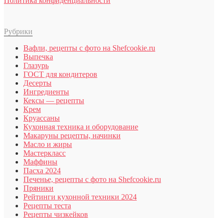
Политика конфиденциальности
Рубрики
Вафли, рецепты с фото на Shefcookie.ru
Выпечка
Глазурь
ГОСТ для кондитеров
Десерты
Ингредиенты
Кексы — рецепты
Крем
Круассаны
Кухонная техника и оборудование
Макаруны рецепты, начинки
Масло и жиры
Мастеркласс
Маффины
Пасха 2024
Печенье, рецепты с фото на Shefcookie.ru
Пряники
Рейтинги кухонной техники 2024
Рецепты теста
Рецепты чизкейков