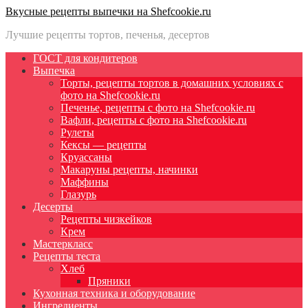
Вкусные рецепты выпечки на Shefcookie.ru
Лучшие рецепты тортов, печенья, десертов
ГОСТ для кондитеров
Выпечка
Торты, рецепты тортов в домашних условиях с
фото на Shefcookie.ru
Печенье, рецепты с фото на Shefcookie.ru
Вафли, рецепты с фото на Shefcookie.ru
Рулеты
Кексы — рецепты
Круассаны
Макаруны рецепты, начинки
Маффины
Глазурь
Десерты
Рецепты чизкейков
Крем
Мастеркласс
Рецепты теста
Хлеб
Пряники
Кухонная техника и оборудование
Ингредиенты