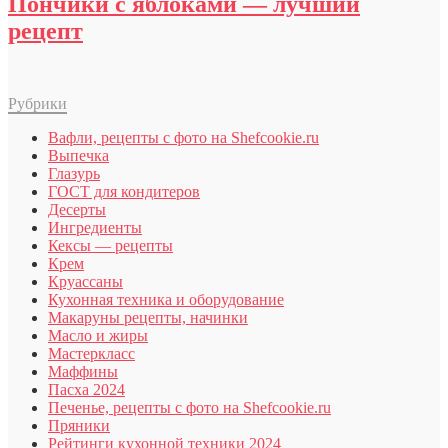
Пончики с яблоками — лучший
рецепт
Рубрики
Вафли, рецепты с фото на Shefcookie.ru
Выпечка
Глазурь
ГОСТ для кондитеров
Десерты
Ингредиенты
Кексы — рецепты
Крем
Круассаны
Кухонная техника и оборудование
Макаруны рецепты, начинки
Масло и жиры
Мастеркласс
Маффины
Пасха 2024
Печенье, рецепты с фото на Shefcookie.ru
Пряники
Рейтинги кухонной техники 2024