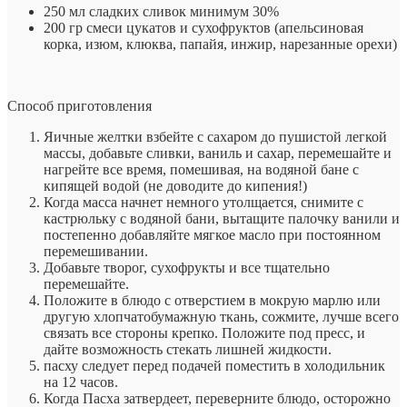
250 мл сладких сливок минимум 30%
200 гр смеси цукатов и сухофруктов (апельсиновая
корка, изюм, клюква, папайя, инжир, нарезанные орехи)
Способ приготовления
Яичные желтки взбейте с сахаром до пушистой легкой
массы, добавьте сливки, ваниль и сахар, перемешайте и
нагрейте все время, помешивая, на водяной бане с
кипящей водой (не доводите до кипения!)
Когда масса начнет немного утолщается, снимите с
кастрюльку с водяной бани, вытащите палочку ванили и
постепенно добавляйте мягкое масло при постоянном
перемешивании.
Добавьте творог, сухофрукты и все тщательно
перемешайте.
Положите в блюдо с отверстием в мокрую марлю или
другую хлопчатобумажную ткань, сожмите, лучше всего
связать все стороны крепко. Положите под пресс, и
дайте возможность стекать лишней жидкости.
пасху следует перед подачей поместить в холодильник
на 12 часов.
Когда Пасха затвердеет, переверните блюдо, осторожно