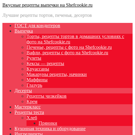
Вкусные рецепты выпечки на Shefcookie.ru
Лучшие рецепты тортов, печенья, десертов
ГОСТ для кондитеров
Выпечка
Торты, рецепты тортов в домашних условиях с
фото на Shefcookie.ru
Печенье, рецепты с фото на Shefcookie.ru
Вафли, рецепты с фото на Shefcookie.ru
Рулеты
Кексы — рецепты
Круассаны
Макаруны рецепты, начинки
Маффины
Глазурь
Десерты
Рецепты чизкейков
Крем
Мастеркласс
Рецепты теста
Хлеб
Пряники
Кухонная техника и оборудование
Ингредиенты