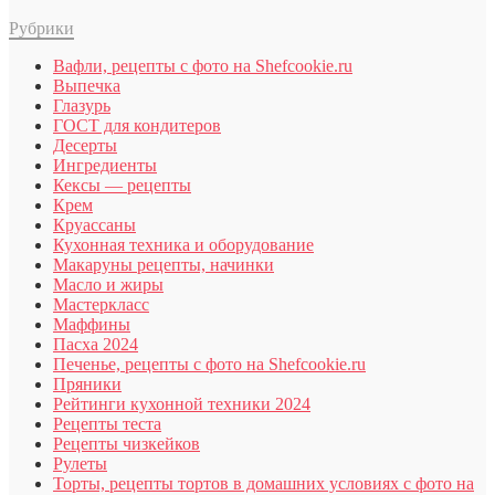
Рубрики
Вафли, рецепты с фото на Shefcookie.ru
Выпечка
Глазурь
ГОСТ для кондитеров
Десерты
Ингредиенты
Кексы — рецепты
Крем
Круассаны
Кухонная техника и оборудование
Макаруны рецепты, начинки
Масло и жиры
Мастеркласс
Маффины
Пасха 2024
Печенье, рецепты с фото на Shefcookie.ru
Пряники
Рейтинги кухонной техники 2024
Рецепты теста
Рецепты чизкейков
Рулеты
Торты, рецепты тортов в домашних условиях с фото на