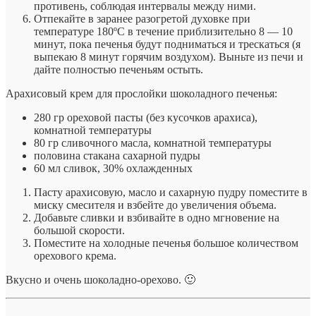
противень, соблюдая интервалы между ними.
Отпекайте в заранее разогретой духовке при
температуре 180ºC в течение приблизительно 8 — 10
минут, пока печенья будут подниматься и трескаться (я
выпекаю 8 минут горячим воздухом). Выньте из печи и
дайте полностью печеньям остыть.
Арахисовый крем для прослойки шоколадного печенья:
280 гр ореховой пасты (без кусочков арахиса),
комнатной температуры
80 гр сливочного масла, комнатной температуры
половина стакана сахарной пудры
60 мл сливок, 30% охлажденных
Пасту арахисовую, масло и сахарную пудру поместите в
миску смесителя и взбейте до увеличения объема.
Добавьте сливки и взбивайте в одно мгновение на
большой скорости.
Поместите на холодные печенья большое количеством
орехового крема.
Вкусно и очень шоколадно-орехово. 🙂