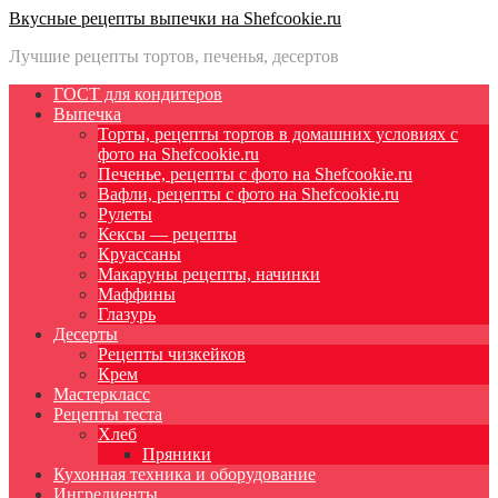
Вкусные рецепты выпечки на Shefcookie.ru
Лучшие рецепты тортов, печенья, десертов
ГОСТ для кондитеров
Выпечка
Торты, рецепты тортов в домашних условиях с
фото на Shefcookie.ru
Печенье, рецепты с фото на Shefcookie.ru
Вафли, рецепты с фото на Shefcookie.ru
Рулеты
Кексы — рецепты
Круассаны
Макаруны рецепты, начинки
Маффины
Глазурь
Десерты
Рецепты чизкейков
Крем
Мастеркласс
Рецепты теста
Хлеб
Пряники
Кухонная техника и оборудование
Ингредиенты