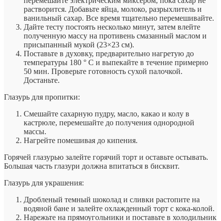
перемешайте электрическим миксером, пока сахар не
растворится. Добавьте яйца, молоко, разрыхлитель и
ванильный сахар. Все время тщательно перемешивайте.
Дайте тесту постоять несколько минут, затем влейте
полученную массу на противень смазанный маслом и
присыпанный мукой (23×23 см).
Поставьте в духовку, предварительно нагретую до
температуры 180 ° С и выпекайте в течение примерно
50 мин. Проверьте готовность сухой палочкой.
Достаньте.
Глазурь для пропитки:
Смешайте сахарную пудру, масло, какао и колу в
кастрюле, перемешайте до получения однородной
массы.
Нагрейте помешивая до кипения.
Горячей глазурью залейте горячий торт и оставьте остывать.
Большая часть глазури должна впитаться в бисквит.
Глазурь для украшения:
Дробленый темный шоколад и сливки растопите на
водяной бане и залейте охлажденный торт с кока-колой.
Нарежьте на прямоугольники и поставьте в холодильник