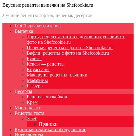
Вкусные рецепты выпечки на Shefcookie.ru
Лучшие рецепты тортов, печенья, десертов
ГОСТ для кондитеров
Выпечка
Торты, рецепты тортов в домашних условиях с
фото на Shefcookie.ru
Печенье, рецепты с фото на Shefcookie.ru
Вафли, рецепты с фото на Shefcookie.ru
Рулеты
Кексы — рецепты
Круассаны
Макаруны рецепты, начинки
Маффины
Глазурь
Десерты
Рецепты чизкейков
Крем
Мастеркласс
Рецепты теста
Хлеб
Пряники
Кухонная техника и оборудование
Ингредиенты