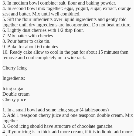
3. In medium bowl combine: salt, flour and baking powder.
4. In second bowl mix together: eggs, yogurt, sugar, extract, orange
zest and butter. Mix until well combined.
5. Sift the flour infredients over liquid ingredients and gently fold
together until dry ingredients are incorporated. Do not beat mixture.
6. Lightly dust cherries with 1/2 tbsp flour.
7. Mix batter with cherries.
8. Pour batter to cake tin.
9. Bake for about 60 minutes.
10. Ready cake allow to cool in the pan for about 15 minutes then
remove and cool completely on a wire rack.
Cherry Icing
Ingredients:
Icing sugar
Double cream
Cherry juice
1. In a small bowl add some icing sugar (4 tablespoons)
2. Add 1 teaspoon cherry juice and one teaspoon double cream. Mix
together.
3. Good icing should have structure of chocolate ganache.
4. If your icing is to thick add more cream, if it is to liquid add more