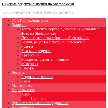
Вкусные рецепты выпечки на Shefcookie.ru
Лучшие рецепты тортов, печенья, десертов
ГОСТ для кондитеров
Выпечка
Торты, рецепты тортов в домашних условиях с
фото на Shefcookie.ru
Печенье, рецепты с фото на Shefcookie.ru
Вафли, рецепты с фото на Shefcookie.ru
Рулеты
Кексы — рецепты
Круассаны
Макаруны рецепты, начинки
Маффины
Глазурь
Десерты
Рецепты чизкейков
Крем
Мастеркласс
Рецепты теста
Хлеб
Пряники
Кухонная техника и оборудование
Ингредиенты