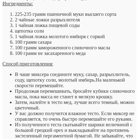
Ингредиенты:
225-235 грамм пшеничной муки высшего сорта
2 чайные ложки разрыхлителя
1 чайная ложка пищевой соды
щепотка соли
1 чайная ложка молотого имбиря с горкой
100 грамм сахара
100 грамм замороженного сливочного масла
100 грамм не засахаренного меда
Способ приготовления:
В чаше миксера соедините муку, сахар, разрыхлитель,
соду, щепотку соли, молотый имбирь.На маленькой
скорости перемешайте.
Продолжая перемешивать, бросайте кубики сливочного
масла, пока масса не станет в мелкую крошку.
Затем, налейте в тесто мед, лучше всего темный, можно
цветочный.
У вас должно получится влажное тесто. Если миксер не
справляется, то очень быстро перемешайте его руками.
Из полученного теста скатывайте шарики величиной с
большой грецкий орех и выкладывайте на противень
застеленный пергаментной бумагой. Не забывайте, что