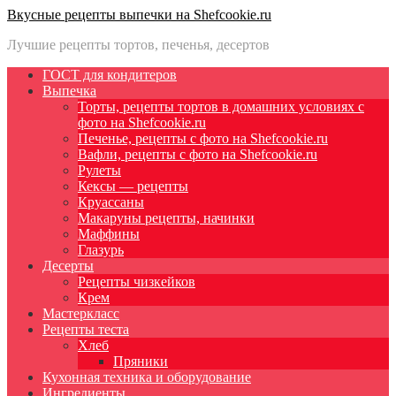
Вкусные рецепты выпечки на Shefcookie.ru
Лучшие рецепты тортов, печенья, десертов
ГОСТ для кондитеров
Выпечка
Торты, рецепты тортов в домашних условиях с
фото на Shefcookie.ru
Печенье, рецепты с фото на Shefcookie.ru
Вафли, рецепты с фото на Shefcookie.ru
Рулеты
Кексы — рецепты
Круассаны
Макаруны рецепты, начинки
Маффины
Глазурь
Десерты
Рецепты чизкейков
Крем
Мастеркласс
Рецепты теста
Хлеб
Пряники
Кухонная техника и оборудование
Ингредиенты