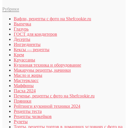
Рубрики
Вафли, рецепты с фото на Shefcookie.ru
Выпечка
Глазурь
ГОСТ для кондитеров
Десерты
Ингредиенты
Кексы — рецепты
Крем
Круассаны
Кухонная техника и оборудование
Макаруны рецепты, начинки
Масло и жиры
Мастеркласс
Маффины
Пасха 2024
Печенье, рецепты с фото на Shefcookie.ru
Пряники
Рейтинги кухонной техники 2024
Рецепты теста
Рецепты чизкейков
Рулеты
Торты, рецепты тортов в домашних условиях с фото на