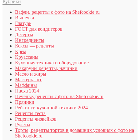
Рубрики
Вафли, рецепты с фото на Shefcookie.ru
Выпечка
Глазурь
ГОСТ для кондитеров
Десерты
Ингредиенты
Кексы — рецепты
Крем
Круассаны
Кухонная техника и оборудование
Макаруны рецепты, начинки
Масло и жиры
Мастеркласс
Маффины
Пасха 2024
Печенье, рецепты с фото на Shefcookie.ru
Пряники
Рейтинги кухонной техники 2024
Рецепты теста
Рецепты чизкейков
Рулеты
Торты, рецепты тортов в домашних условиях с фото на
Shefcookie.ru