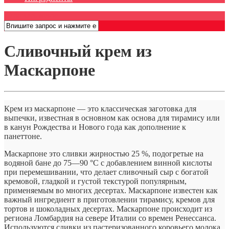
Открыть меню
Сливочный крем из
Маскарпоне
Крем из маскарпоне — это классическая заготовка для
выпечки, известная в основном как основа для тирамису или
в канун Рождества и Нового года как дополнение к
панеттоне.
Маскарпоне это сливки жирностью 25 %, подогретые на
водяной бане до 75—90 °C с добавлением винной кислоты
при перемешивании, что делает сливочный сыр с богатой
кремовой, гладкой и густой текстурой популярным,
применяемым во многих десертах. Маскарпоне известен как
важный ингредиент в приготовлении тирамису, кремов для
тортов и шоколадных десертах. Маскарпоне происходит из
региона Ломбардия на севере Италии со времен Ренессанса.
Используются сливки из пастеризованного коровьего молока