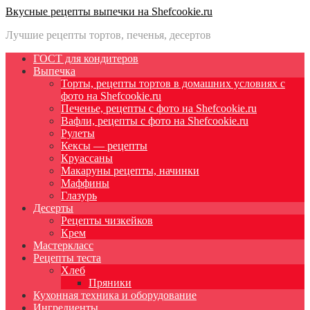
Вкусные рецепты выпечки на Shefcookie.ru
Лучшие рецепты тортов, печенья, десертов
ГОСТ для кондитеров
Выпечка
Торты, рецепты тортов в домашних условиях с
фото на Shefcookie.ru
Печенье, рецепты с фото на Shefcookie.ru
Вафли, рецепты с фото на Shefcookie.ru
Рулеты
Кексы — рецепты
Круассаны
Макаруны рецепты, начинки
Маффины
Глазурь
Десерты
Рецепты чизкейков
Крем
Мастеркласс
Рецепты теста
Хлеб
Пряники
Кухонная техника и оборудование
Ингредиенты