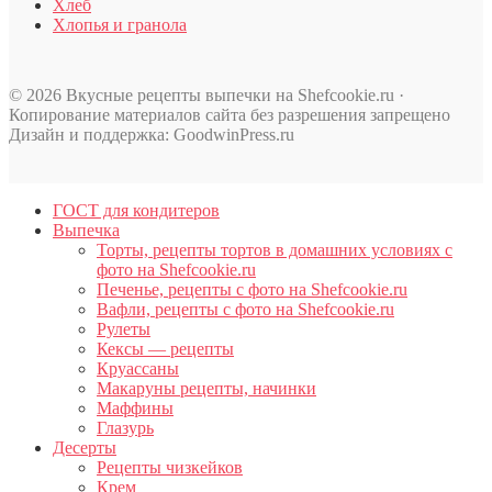
Хлеб
Хлопья и гранола
© 2026 Вкусные рецепты выпечки на Shefcookie.ru ·
Копирование материалов сайта без разрешения запрещено
Дизайн и поддержка: GoodwinPress.ru
ГОСТ для кондитеров
Выпечка
Торты, рецепты тортов в домашних условиях с
фото на Shefcookie.ru
Печенье, рецепты с фото на Shefcookie.ru
Вафли, рецепты с фото на Shefcookie.ru
Рулеты
Кексы — рецепты
Круассаны
Макаруны рецепты, начинки
Маффины
Глазурь
Десерты
Рецепты чизкейков
Крем