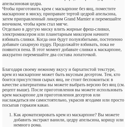
апельсиновая цедра.
Чтобы приготовить крем с маскарпоне без яиц, поместите
маскарпоне в миску, приправьте тертой цедрой апельсина,
затем приправленный ликером Grand Marnier и перемешайте
венчиком, чтобы крем стал мягче.
Отдельно в другую миску влить жирные фреш-сливки,
электромиксером или планетарным миксером начните
взбивать сливки. Когда они будут полувзбитыми, постепенно
добавьте сахарную пудру. Продолжайте взбивать, пока не
появится пена. В этот момент добавьте сливки к маскарпоне,
аккуратно перемешайте два состава лопаточкой.
Благодаря своему нежному вкусу и бархатистой текстуре,
крем из маскарпоне может быть вкусным десертом. Тем, кто
боится присутствия сырых яиц, не стоит беспокоиться: в
качестве альтернативы вы можете выбрать версию без яиц (см.
рецепт выше). После приготовления вы можете использовать
крем маскарпоне для приготовления десертов или
наслаждаться им самостоятельно, украсив ягодами или просто
посыпав горьким какао.
Как ароматизировать крем из маскарпоне? Вы можете
добавить экстракт ванили, цедру апельсина, корицу или
немного рома.