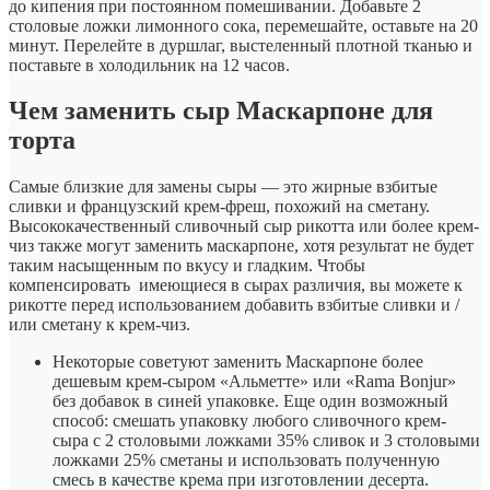
до кипения при постоянном помешивании. Добавьте 2
столовые ложки лимонного сока, перемешайте, оставьте на 20
минут. Перелейте в дуршлаг, выстеленный плотной тканью и
поставьте в холодильник на 12 часов.
Чем заменить сыр Маскарпоне для
торта
Самые близкие для замены сыры — это жирные взбитые
сливки и французский крем-фреш, похожий на сметану.
Высококачественный сливочный сыр рикотта или более крем-
чиз также могут заменить маскарпоне, хотя результат не будет
таким насыщенным по вкусу и гладким. Чтобы
компенсировать имеющиеся в сырах различия, вы можете к
рикотте перед использованием добавить взбитые сливки и /
или сметану к крем-чиз.
Некоторые советуют заменить Маскарпоне более
дешевым крем-сыром «Альметте» или «Rama Bonjur»
без добавок в синей упаковке. Еще один возможный
способ: смешать упаковку любого сливочного крем-
сыра с 2 столовыми ложками 35% сливок и 3 столовыми
ложками 25% сметаны и использовать полученную
смесь в качестве крема при изготовлении десерта.