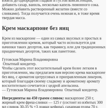
взбить до однородной гладкой и густой консистенции,
добавить сахар, ваниль, несколько капель лимонного сока.
Можно добавить растворенный желатин (вместе со
сливками). Тогда получается очень нежная и, в тоже время
твердая масса.
Крем маскарпоне без яиц
Крем из маскарпоне — один из самых вкусных и простых в
приготовлении кремов, который часто используется для
начинки таких десертов, как тирамису, или для традиционных
праздничных десертов, таких как панеттоне.
Гутовская Марина Владимировна
Опытный кондитер.
Чтобы сделать этот восхитительный крем более легким в
приготовлении, мы предлагаем вам версию крема маскарпоне
без яиц, с ароматом цитрусовых и приправленным ликером,
который благодаря своему сладкому и ароматному аромату
восхитительно сочетается с цедрой апельсина.
— Гутовская Марина Владимировна
Опытный кондитер.
Ингредиенты на 450 грамм сливок:
маскарпоне 250 г,
жирный крем фреш-сливки — 125 г (состоит из взбитых 300
мл сливок 30-35 % +3 ложки кефира), сахарная пудра 70 г,