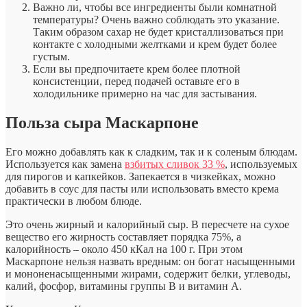
Важно ли, чтобы все ингредиенты были комнатной
температуры? Очень важно соблюдать это указание.
Таким образом сахар не будет кристаллизоваться при
контакте с холодными желтками и крем будет более
густым.
Если вы предпочитаете крем более плотной
консистенции, перед подачей оставьте его в
холодильнике примерно на час для застывания.
Польза сыра Маскарпоне
Его можно добавлять как к сладким, так и к соленым блюдам.
Используется как замена
взбитых сливок 33 %
, используемых
для пирогов и капкейков. Запекается в чизкейках, можно
добавить в соус для пасты или использовать вместо крема
практически в любом блюде.
Это очень жирный и калорийный сыр. В пересчете на сухое
вещество его жирность составляет порядка 75%, а
калорийность – около 450 кКал на 100 г. При этом
Маскарпоне нельзя назвать вредным: он богат насыщенными
и мононенасыщенными жирами, содержит белки, углеводы,
калий, фосфор, витамины группы В и витамин А.