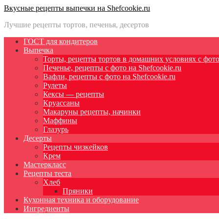
Вкусные рецепты выпечки на Shefcookie.ru
Лучшие рецепты тортов, печенья, десертов
ГОСТ для кондитеров
Выпечка
Торты, рецепты тортов в домашних условиях с фото 
Печенье, рецепты с фото на Shefcookie.ru
Вафли, рецепты с фото на Shefcookie.ru
Рулеты
Кексы — рецепты
Круассаны
Макаруны рецепты, начинки
Маффины
Глазурь
Десерты
Рецепты чизкейков
Крем
Мастеркласс
Рецепты теста
Хлеб
Пряники
Кухонная техника и оборудование
Ингредиенты