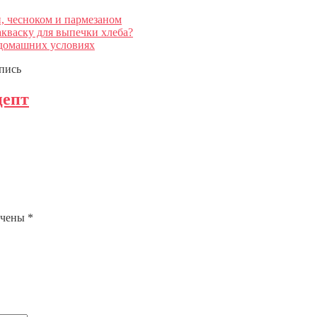
и, чесноком и пармезаном
акваску для выпечки хлеба?
 домашних условиях
пись
цепт
ечены
*