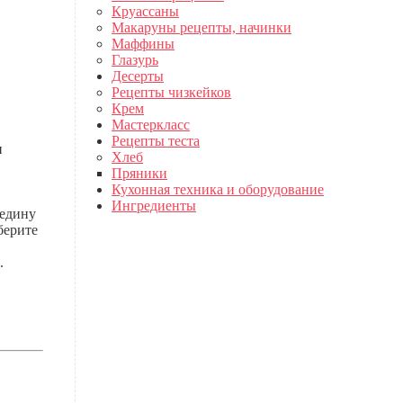
Круассаны
Макаруны рецепты, начинки
Маффины
Глазурь
Десерты
Рецепты чизкейков
Крем
Мастеркласс
Рецепты теста
и
Хлеб
Пряники
Кухонная техника и оборудование
Ингредиенты
редину
берите
.