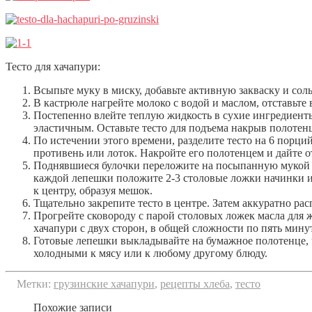
Тесто для хачапури:
Всыпьте муку в миску, добавьте активную закваску и соль
В кастрюле нагрейте молоко с водой и маслом, отставьте 
Постепенно влейте теплую жидкость в сухие ингредиенты 
эластичным. Оставьте тесто для подъема накрыв полотенц
По истечении этого времени, разделите тесто на 6 порц
противень или лоток. Накройте его полотенцем и дайте о
Поднявшиеся булочки переложите на посыпанную мукой с
каждой лепешки положите 2-3 столовые ложки начинки и
к центру, образуя мешок.
Тщательно закрепите тесто в центре. Затем аккуратно ра
Прогрейте сковороду с парой столовых ложек масла для 
хачапури с двух сторон, в общей сложности по пять мину
Готовые лепешки выкладывайте на бумажное полотенце, 
холодными к мясу или к любому другому блюду.
Метки:
грузинские хачапури
,
рецепты хлеба
,
тесто
Похожие записи