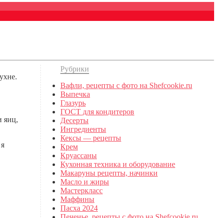
Рубрики
ухне.
Вафли, рецепты с фото на Shefcookie.ru
Выпечка
Глазурь
ГОСТ для кондитеров
 яиц,
Десерты
Ингредиенты
Кексы — рецепты
 я
Крем
Круассаны
Кухонная техника и оборудование
Макаруны рецепты, начинки
Масло и жиры
Мастеркласс
Маффины
Пасха 2024
Печенье, рецепты с фото на Shefcookie.ru