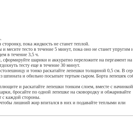
.
в сторонку, пока жидкость не станет теплой.
и месите тесто в течение 5 минут, пока оно не станет упругим 
ем в течение 3,5 ч.
ий, сформируйте шарики и аккуратно переложите на пергамент на
тдохнуть тесту еще в течение 30 минут.
толешницу и тонко раскатайте лепешки толщиной 0,5 см. В се
з шпината и обильно посыпьте тертым сыром. Борта лепешек со
сплющите и раскатайте лепешки тонким слоем, вместе с начинкой
жарки, бросайте по одной лепешке на сковородку и обжаривайте
т с каждой стороны.
чтобы лишний жир впитался в них и подавайте теплыми или