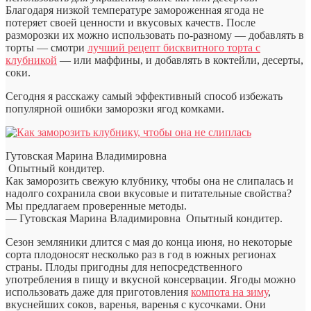
Благодаря низкой температуре замороженная ягода не
потеряет своей ценности и вкусовых качеств. После
разморозки их можно использовать по-разному — добавлять в
торты — смотри
лучший рецепт бисквитного торта с
клубникой
— или маффины, и добавлять в коктейли, десерты,
соки.
Сегодня я расскажу самый эффективный способ избежать
популярной ошибки заморозки ягод комками.
Гутовская Марина Владимировна
Опытный кондитер.
Как заморозить свежую клубнику, чтобы она не слипалась и
надолго сохранила свои вкусовые и питательные свойства?
Мы предлагаем проверенные методы.
— Гутовская Марина Владимировна
Опытный кондитер.
Сезон земляники длится с мая до конца июня, но некоторые
сорта плодоносят несколько раз в год в южных регионах
страны. Плоды пригодны для непосредственного
употребления в пищу и вкусной консервации. Ягоды можно
использовать даже для приготовления
компота на зиму
,
вкуснейших соков, варенья, варенья с кусочками. Они