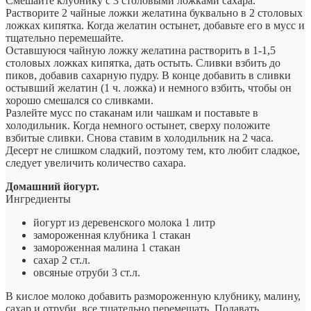
Смешайте клубнику с 3 столовыми ложками сахара.
Растворите 2 чайные ложки желатина буквально в 2 столовых
ложках кипятка. Когда желатин остынет, добавьте его в мусс и
тщательно перемешайте.
Оставшуюся чайную ложку желатина растворить в 1-1,5
столовых ложках кипятка, дать остыть. Сливки взбить до
пиков, добавив сахарную пудру. В конце добавить в сливки
остывший желатин (1 ч. ложка) и немного взбить, чтобы он
хорошо смешался со сливками.
Разлейте мусс по стаканам или чашкам и поставьте в
холодильник. Когда немного остынет, сверху положите
взбитые сливки. Снова ставим в холодильник на 2 часа.
Десерт не слишком сладкий, поэтому тем, кто любит сладкое,
следует увеличить количество сахара.
Домашний йогурт.
Ингредиенты
йогурт из деревенского молока 1 литр
замороженная клубника 1 стакан
замороженная малина 1 стакан
сахар 2 ст.л.
овсяные отруби 3 ст.л.
В кислое молоко добавить размороженную клубнику, малину,
сахар и отруби, все тщательно перемешать. Подавать