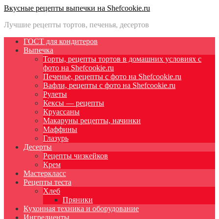
Вкусные рецепты выпечки на Shefcookie.ru
Лучшие рецепты тортов, печенья, десертов
ГОСТ для кондитеров
Выпечка
Торты, рецепты тортов в домашних условиях с
фото на Shefcookie.ru
Печенье, рецепты с фото на Shefcookie.ru
Вафли, рецепты с фото на Shefcookie.ru
Рулеты
Кексы — рецепты
Круассаны
Макаруны рецепты, начинки
Маффины
Глазурь
Десерты
Рецепты чизкейков
Крем
Мастеркласс
Рецепты теста
Хлеб
Пряники
Кухонная техника и оборудование
Ингредиенты