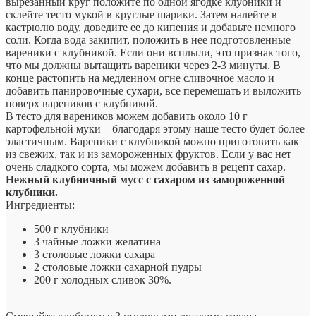
вырезанный круг положите по одной ягодке клубники и
склейте тесто мукой в ​​круглые шарики. Затем налейте в
кастрюлю воду, доведите ее до кипения и добавьте немного
соли. Когда вода закипит, положить в нее подготовленные
вареники с клубникой. Если они всплыли, это признак того,
что мы должны вытащить вареники через 2-3 минуты. В
конце растопить на медленном огне сливочное масло и
добавить панировочные сухари, все перемешать и выложить
поверх вареников с клубникой.
В тесто для вареников можем добавить около 10 г
картофельной муки – благодаря этому наше тесто будет более
эластичным. Вареники с клубникой можно приготовить как
из свежих, так и из замороженных фруктов. Если у вас нет
очень сладкого сорта, мы можем добавить в рецепт сахар.
Нежный клубничный мусс с сахаром из замороженной
клубники.
Ингредиенты:
500 г клубники
3 чайные ложки желатина
3 столовые ложки сахара
2 столовые ложки сахарной пудры
200 г холодных сливок 30%.