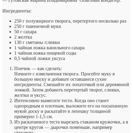
— Гутовская Марина Владимировна
Опытный кондитер.
Ингредиенты:
250 г полужирного творога, перетертого несколько раз
250 г пшеничной муки
50 г сахара
2 желтка
130 г сметаны /сливки
1 чайная ложка ванильного сахара
1 чайная ложка пищевой соды
0,5 чайной ложки уксуса
Пончик — как сделать:
Начните с измельчения творога. Просейте муку в
большую миску и добавьте оставшиеся сухие
ингредиенты. Смешайте их лопаточкой или деревянной
ложкой. Затем добавить перетертый творог, сливки,
желтки и уксус.
Интенсивно вымесите тесто. Когда оно станет
однородным и плотным, выложите его на посыпанную
мукой доску и раскатайте в лепешку толщиной
примерно 1-1,5 см.
Из раскатанного теста вырезать стаканом кружочки, а в
центре кругов — дырочки поменьше, например
стаканом.