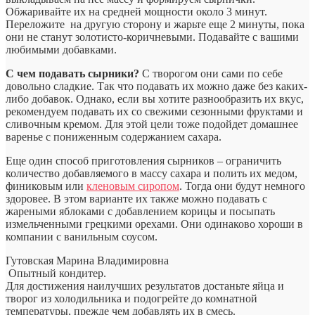
Обжаривайте их на средней мощности около 3 минут.
Переложите на другую сторону и жарьте еще 2 минуты, пока
они не станут золотисто-коричневыми. Подавайте с вашими
любимыми добавками.
С чем подавать сырники?
С творогом они сами по себе
довольно сладкие. Так что подавать их можно даже без каких-
либо добавок. Однако, если вы хотите разнообразить их вкус,
рекомендуем подавать их со свежими сезонными фруктами и
сливочным кремом. Для этой цели тоже подойдет домашнее
варенье с пониженным содержанием сахара.
Еще один способ приготовления сырников – ограничить
количество добавляемого в массу сахара и полить их медом,
финиковым или
кленовым сиропом
. Тогда они будут немного
здоровее. В этом варианте их также можно подавать с
жареными яблоками с добавлением корицы и посыпать
измельченными грецкими орехами. Они одинаково хороши в
компании с ванильным соусом.
Гутовская Марина Владимировна
Опытный кондитер.
Для достижения наилучших результатов достаньте яйца и
творог из холодильника и подогрейте до комнатной
температуры, прежде чем добавлять их в смесь.