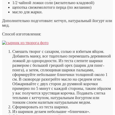
1/2 чайной ложки соли (желательно кладовой)
щепотка свежемолотого перца (по желанию)
масло для жарки.
Дополнительно подготовьте: кетчуп, натуральный йогурт или
мед.
Способ изготовления:
Смешать творог с сахаром, солью и взбитым яйцом.
Добавить манку, все тщательно перемешать деревянной
ложкой до однородности. Из теста слепите шарики
размером с большой грецкий орех (шарик для пинг-
понга), а затем, сплющивая шарики пальцами,
сформируйте небольшие блинчики толщиной около 1
см. В сковороде разогрейте масло на среднем огне.
Обжаривайте с двух сторон до румяной корочки
примерно по 5 минут с каждой стороны, таким образом
у вас получится хрустящая корочка. Подавать слегка
теплыми с кетчупом, натуральным йогуртом или
тонким слоем налитым натуральным медом.
Сформировать из теста шарики.
Из шариков делаем небольшие «блинчики».