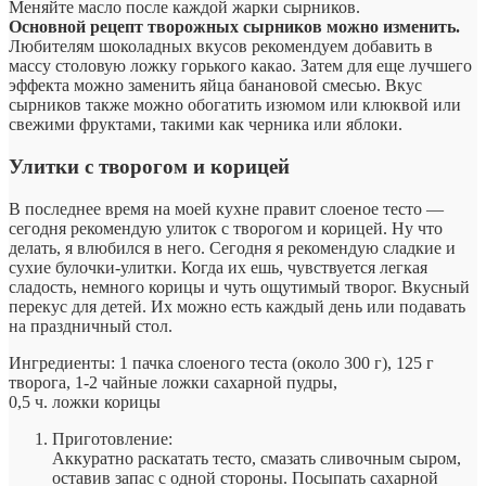
Меняйте масло после каждой жарки сырников.
Основной рецепт творожных сырников можно изменить.
Любителям шоколадных вкусов рекомендуем добавить в
массу столовую ложку горького какао. Затем для еще лучшего
эффекта можно заменить яйца банановой смесью. Вкус
сырников также можно обогатить изюмом или клюквой или
свежими фруктами, такими как черника или яблоки.
Улитки с творогом и корицей
В последнее время на моей кухне правит слоеное тесто —
сегодня рекомендую улиток с творогом и корицей. Ну что
делать, я влюбился в него. Сегодня я рекомендую сладкие и
сухие булочки-улитки. Когда их ешь, чувствуется легкая
сладость, немного корицы и чуть ощутимый творог. Вкусный
перекус для детей. Их можно есть каждый день или подавать
на праздничный стол.
Ингредиенты: 1 пачка слоеного теста (около 300 г), 125 г
творога, 1-2 чайные ложки сахарной пудры,
0,5 ч. ложки корицы
Приготовление:
Аккуратно раскатать тесто, смазать сливочным сыром,
оставив запас с одной стороны. Посыпать сахарной