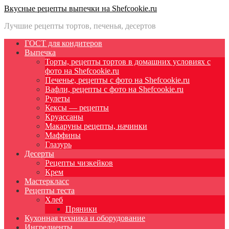
Вкусные рецепты выпечки на Shefcookie.ru
Лучшие рецепты тортов, печенья, десертов
ГОСТ для кондитеров
Выпечка
Торты, рецепты тортов в домашних условиях с
фото на Shefcookie.ru
Печенье, рецепты с фото на Shefcookie.ru
Вафли, рецепты с фото на Shefcookie.ru
Рулеты
Кексы — рецепты
Круассаны
Макаруны рецепты, начинки
Маффины
Глазурь
Десерты
Рецепты чизкейков
Крем
Мастеркласс
Рецепты теста
Хлеб
Пряники
Кухонная техника и оборудование
Ингредиенты