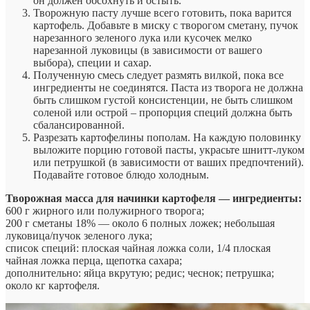
он должен обсохнуть и остыть.
Творожную пасту лучше всего готовить, пока варится
картофель. Добавьте в миску с творогом сметану, пучок
нарезанного зеленого лука или кусочек мелко
нарезанной луковицы (в зависимости от вашего
выбора), специи и сахар.
Полученную смесь следует размять вилкой, пока все
ингредиенты не соединятся. Паста из творога не должна
быть слишком густой консистенции, не быть слишком
соленой или острой – пропорция специй должна быть
сбалансированной.
Разрезать картофелины пополам. На каждую половинку
выложите порцию готовой пасты, украсьте шнитт-луком
или петрушкой (в зависимости от ваших предпочтений).
Подавайте готовое блюдо холодным.
Творожная масса для начинки картофеля — ингредиенты:
600 г жирного или полужирного творога;
200 г сметаны 18% — около 6 полных ложек; небольшая
луковица/пучок зеленого лука;
список специй: плоская чайная ложка соли, 1/4 плоская
чайная ложка перца, щепотка сахара;
дополнительно: яйца вкрутую; редис; чеснок; петрушка;
около кг картофеля.