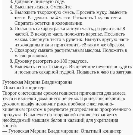
Добавьте пищевую соду.
Высыпать сахар. Смешайте.
Выложить творожную смесь. Просеять муку. Замесить
тесто. Разделить на 4 части. Раскатать 1 кусок теста.
Спрятать остатки в холодильник
Посыпать сахаром раскатанную часть, разделить на 8
частей. В каждую часть положить варенье. Посыпать
маком. Свернуть тесто в рулетик. Вынуть другую часть
из холодильника и приготовить её таким же образом.
Сковороду смазать растительным маслом. Положить в
масло рогалики.
Духовку разогреть до 180 градусов.
Выпекать тесто 15 минут. Выпеченное печенье остудить
и посыпать сахарной пудрой. Подавать к чаю на завтрак.
Гутовская Марина Владимировна
Опытный кондитер.
Творог с истекшим сроком годности пригодится для замеса
теста и выпечки домашнего печенья. Процесс выпекания в
духовом шкафу исключит риск проблем с желудочно-
кишечным трактом в результате употребления просроченного
продукта. В выпечке на творожной основе сохраняется
необходимый мышцам белок и кальций для укрепления
костей.
— Гутовская Марина Владимировна
Опытный кондитер.