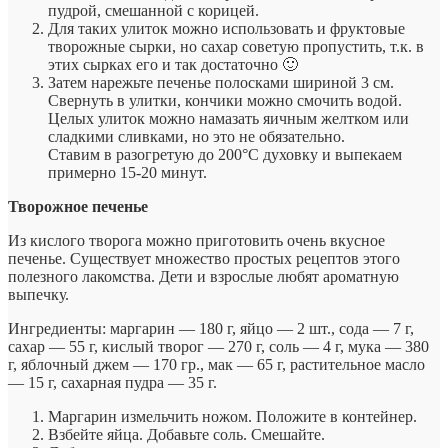
пудрой, смешанной с корицей.
Для таких улиток можно использовать и фруктовые
творожные сырки, но сахар советую пропустить, т.к. в
этих сырках его и так достаточно 🙂
Затем нарежьте печенье полосками шириной 3 см.
Свернуть в улитки, кончики можно смочить водой.
Целых улиток можно намазать яичным желтком или
сладкими сливками, но это не обязательно.
Ставим в разогретую до 200°С духовку и выпекаем
примерно 15-20 минут.
Творожное печенье
Из кислого творога можно приготовить очень вкусное
печенье. Существует множество простых рецептов этого
полезного лакомства. Дети и взрослые любят ароматную
выпечку.
Ингредиенты: маргарин — 180 г, яйцо — 2 шт., сода — 7 г,
сахар — 55 г, кислый творог — 270 г, соль — 4 г, мука — 380
г, яблочный джем — 170 гр., мак — 65 г, растительное масло
— 15 г, сахарная пудра — 35 г.
Маргарин измельчить ножом. Положите в контейнер.
Взбейте яйца. Добавьте соль. Смешайте.