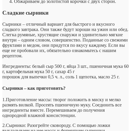
Обжариваем до золотистой корочки с двух сторон.
Сладкие сырники
Сырники – отличный вариант для быстрого и вкусного
сладкого завтрака. Они также будут хороши на ужин или обед.
Слегка румяные, хрустящие снаружи и удивительно мягкие
внутри – одним словом, совершенство. Поданные со свежими
фруктами и медом, они придутся по вкусу каждому. Если вы
еще не пробовали их, обязательно ознакомьтесь с нашим
рецептом.
Ингредиенты: белый сыр 500 г, яйца 3 шт., пшеничная мука 60
г, картофельная мука 50 г, сахар 45 г
порошок для выпечки 0,5 ч. л., соль 1 щепотка, масло 25 г.
Сырники – как приготовить?
1.Приготовление массы: творог положить в миску и мелко
размять вилкой. Просеять пшеничную муку. Соединить все
ингредиенты вместе. Перемешиваем до получения
однородной влажной консистенции.
2.Сырники: Разогрейте сковороду. С помощью ложки
выкладываем на нее массу и формируем сырнички.