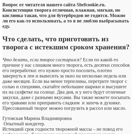
Вопрос от читателя нашего сайта Shefcookie.ru.
Консистенция творога отличная, влажная, мягкая, но
кислинка такая, что для бутербродов не годится. Можно
ли его как-то использовать, а то я не люблю выбрасывать
еду.
Что сделать, что приготовить из
творога с истекшим сроком хранения?
Что делать, если творог состарился?
Если по какой-то
причине у нас слишком много творога, есть десятки способов
его переработки: его нужно просто посолить, плотно
завернуть в лен и вывесить за окно на несколько недель или
даже месяцев. Если вы менее терпеливы, перетрите творог с
солью и специями, скатайте небольшие шарики и высушите
их на салфетке на солнце. Два дня, и у него будут отличные
закуски, даже с разными вкусами. Вы также можете посыпать
его травами или приправить сладким и запечь в духовке.
Прессованный творог можно погрузить в рассол или масло.
Гутовская Марина Владимировна
Опытный кондитер.
Истекший срок годности творожной массы – не повод его