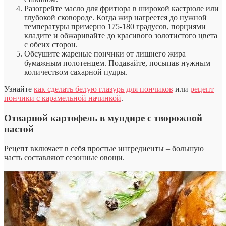
Разогрейте масло для фритюра в широкой кастрюле или
глубокой сковороде. Когда жир нагреется до нужной
температуры примерно 175-180 градусов, порциями
кладите и обжаривайте до красивого золотистого цвета
с обеих сторон.
Обсушите жареные пончики от лишнего жира
бумажным полотенцем. Подавайте, посыпав нужным
количеством сахарной пудры.
Узнайте
как сделать белую глазурь для пончиков
или
рецепт
пончики с карамельной начинкой
.
Отварной картофель в мундире с творожной
пастой
Рецепт включает в себя простые ингредиенты – большую
часть составляют сезонные овощи.