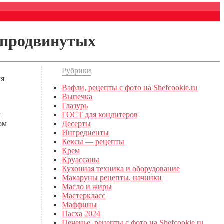
 продвинутых
Рубрики
ля
Вафли, рецепты с фото на Shefcookie.ru
Выпечка
Глазурь
я
ГОСТ для кондитеров
ом
Десерты
Ингредиенты
Кексы — рецепты
Крем
Круассаны
Кухонная техника и оборудование
Макаруны рецепты, начинки
Масло и жиры
Мастеркласс
Маффины
Пасха 2024
Печенье, рецепты с фото на Shefcookie.ru