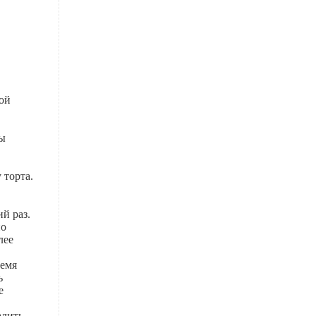
ой
бы
 торта.
й раз.
по
лее
ремя
ь
е
алить