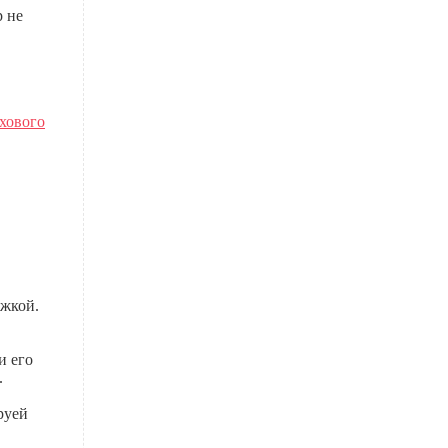
р не
ехового
ожкой.
и его
.
руей