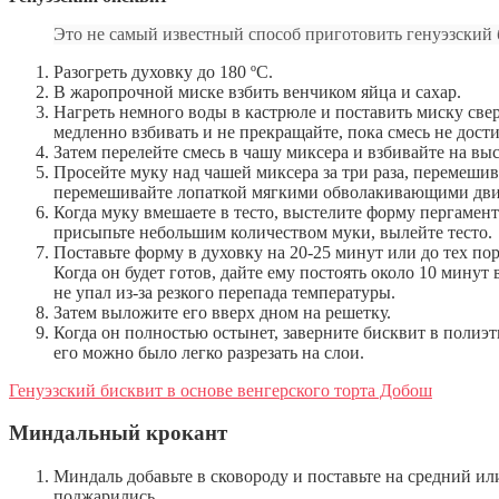
Это не самый известный способ приготовить генуэзский 
Разогреть духовку до 180 ºC.
В жаропрочной миске взбить венчиком яйца и сахар.
Нагреть немного воды в кастрюле и поставить миску свер
медленно взбивать и не прекращайте, пока смесь не дост
Затем перелейте смесь в чашу миксера и взбивайте на выс
Просейте муку над чашей миксера за три раза, перемеши
перемешивайте лопаткой мягкими обволакивающими дв
Когда муку вмешаете в тесто, выстелите форму пергамен
присыпьте небольшим количеством муки, вылейте тесто.
Поставьте форму в духовку на 20-25 минут или до тех пор
Когда он будет готов, дайте ему постоять около 10 мину
не упал из-за резкого перепада температуры.
Затем выложите его вверх дном на решетку.
Когда он полностью остынет, заверните бисквит в полиэ
его можно было легко разрезать на слои.
Генуэзский бисквит в основе венгерского торта Добош
Миндальный крокант
Миндаль добавьте в сковороду и поставьте на средний и
поджарились.