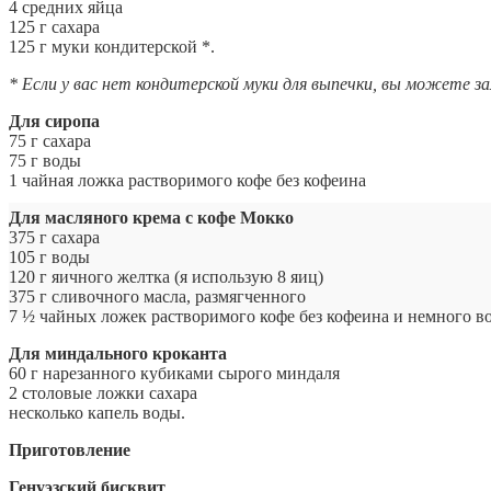
4 средних яйца
125 г сахара
125 г муки кондитерской *.
* Если у вас нет кондитерской муки для выпечки, вы можете за
Для сиропа
75 г сахара
75 г воды
1 чайная ложка растворимого кофе без кофеина
Для масляного крема с кофе Мокко
375 г сахара
105 г воды
120 г яичного желтка (я использую 8 яиц)
375 г сливочного масла, размягченного
7 ½ чайных ложек растворимого кофе без кофеина и немного в
Для миндального кроканта
60 г нарезанного кубиками сырого миндаля
2 столовые ложки сахара
несколько капель воды.
Приготовление
Генуэзский бисквит