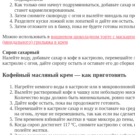
Как только они начнут подрумяниваться, добавьте сахар 
станет карамелизированным.
Затем снимите сковороду с огня и вылейте миндаль на пр
Разделите куски ложкой или лопаткой и дайте им остыть.
Затем отложите их в банку, пока не будете готовы использ
Можно использовать в
вишневом шоколадном торте с маскарп
(миндального) грильяжа в крем
Сироп сахарный
Налейте воду, добавьте сахар и кофе в кастрюлю, перемешайте л
кастрюлю с огня, дайте сиропу остыть и оставьте его до сборки 
Кофейный масляный крем — как приготовить
Нагрейте немного воды в кастрюле или в микроволновой
Вылейте растворимый кофе в чашку или небольшую миску
Количество воды должно быть минимальным, ровно насто
Дайте кофе остыть, пока вы продолжаете готовить.
Перемешайте в кастрюле сахар и воду и поставьте на сре
на огонь, лучше не перемешивать, так как если вы сделает
Тем временем взбивайте желтки в чаше миксера до пены,
Когда сироп достигнет 117 ºC, снимите кастрюлю с огня, 
полейте желтки.