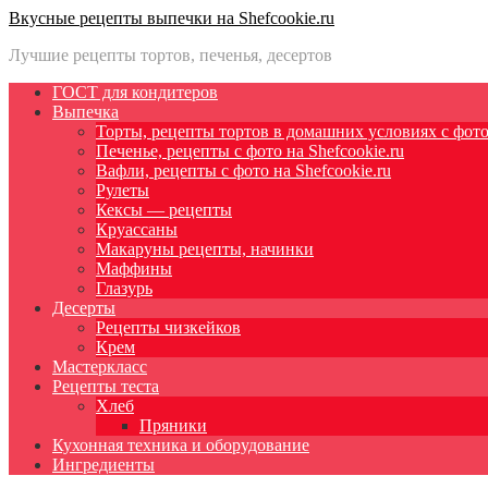
Вкусные рецепты выпечки на Shefcookie.ru
Лучшие рецепты тортов, печенья, десертов
ГОСТ для кондитеров
Выпечка
Торты, рецепты тортов в домашних условиях с фото 
Печенье, рецепты с фото на Shefcookie.ru
Вафли, рецепты с фото на Shefcookie.ru
Рулеты
Кексы — рецепты
Круассаны
Макаруны рецепты, начинки
Маффины
Глазурь
Десерты
Рецепты чизкейков
Крем
Мастеркласс
Рецепты теста
Хлеб
Пряники
Кухонная техника и оборудование
Ингредиенты