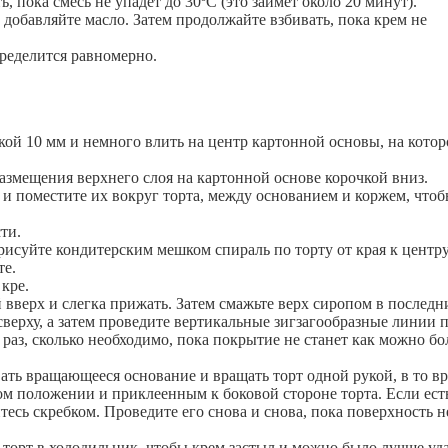
 пока смесь не упадет до 30ºC (это займет около 20 минут).
 добавляйте масло. Затем продолжайте взбивать, пока крем не
пределится равномерно.
ой 10 мм и немного влить на центр картонной основы, на котор
размещения верхнего слоя на картонной основе корочкой вниз.
 и поместите их вокруг торта, между основанием и коржем, что
ти.
исуйте кондитерским мешком спираль по торту от края к центру
те.
кре.
вверх и слегка прижать. Затем смажьте верх сиропом в последни
сверху, а затем проведите вертикальные зигзагообразные линии 
 раз, сколько необходимо, пока покрытие не станет как можно бо
ть вращающееся основание и вращать торт одной рукой, в то в
м положении и приклеенным к боковой стороне торта. Если ест
тесь скребком. Проведите его снова и снова, пока поверхность н
 торт в холодильник, чтобы крем застыл и можно было лучше уд