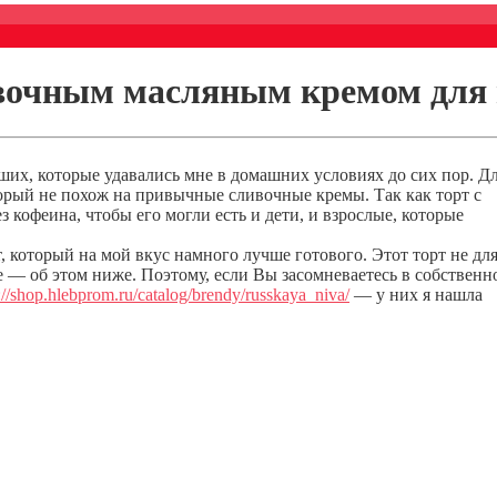
вочным масляным кремом для
ших, которые удавались мне в домашних условиях до сих пор. Д
торый не похож на привычные сливочные кремы. Так как торт с
 кофеина, чтобы его могли есть и дети, и взрослые, которые
который на мой вкус намного лучше готового. Этот торт не дл
е — об этом ниже. Поэтому, если Вы засомневаетесь в собственн
://shop.hlebprom.ru/catalog/brendy/russkaya_niva/
— у них я нашла