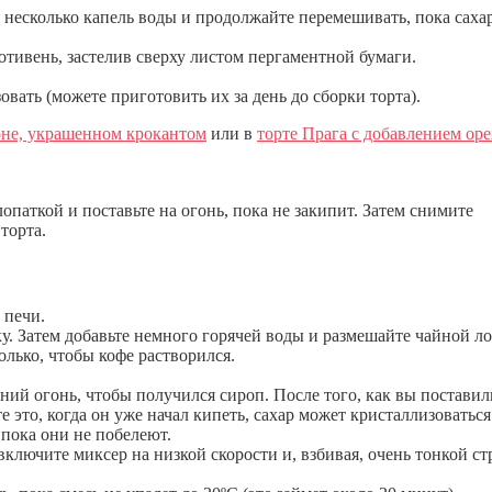
и несколько капель воды и продолжайте перемешивать, пока саха
отивень, застелив сверху листом пергаментной бумаги.
овать (можете приготовить их за день до сборки торта).
оне, украшенном крокантом
или в
торте Прага с добавлением ор
опаткой и поставьте на огонь, пока не закипит. Затем снимите
торта.
 печи.
. Затем добавьте немного горячей воды и размешайте чайной л
лько, чтобы кофе растворился.
дний огонь, чтобы получился сироп. После того, как вы поставил
е это, когда он уже начал кипеть, сахар может кристаллизоваться
 пока они не побелеют.
включите миксер на низкой скорости и, взбивая, очень тонкой ст