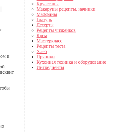
Круассаны
Макаруны рецепты, начинки
Маффины
Глазурь
Десерты
те
Рецепты чизкейков
Крем
Мастеркласс
Рецепты теста
Хлеб
лом и
Пряники
Кухонная техника и оборудование
ой.
Ингредиенты
бисквит
чтобы
но