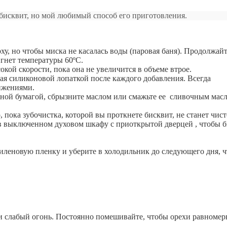
бисквит, но мой любимый способ его приготовления.
ху, но чтобы миска не касалась воды (паровая баня). Продолжай
игнет температуры 60ºC.
окой скорости, пока она не увеличится в объеме втрое.
вая силиконовой лопаткой после каждого добавления. Всегда
ижениями.
тной бумагой, сбрызните маслом или смажьте ее сливочным мас
, пока зубочистка, которой вы проткнете бисквит, не станет чист
т в выключенном духовом шкафу с приоткрытой дверцей , чтобы 
тиленовую пленку и уберите в холодильник до следующего дня, 
ли слабый огонь. Постоянно помешивайте, чтобы орехи равномер