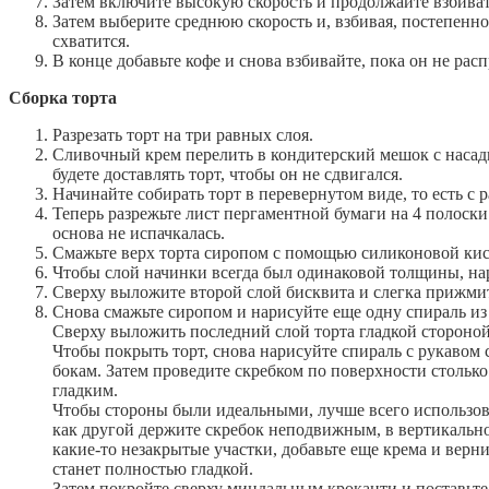
Затем включите высокую скорость и продолжайте взбивать,
Затем выберите среднюю скорость и, взбивая, постепенно
схватится.
В конце добавьте кофе и снова взбивайте, пока он не рас
Сборка торта
Разрезать торт на три равных слоя.
Сливочный крем перелить в кондитерский мешок с насадк
будете доставлять торт, чтобы он не сдвигался.
Начинайте собирать торт в перевернутом виде, то есть с 
Теперь разрежьте лист пергаментной бумаги на 4 полоски
основа не испачкалась.
Смажьте верх торта сиропом с помощью силиконовой кис
Чтобы слой начинки всегда был одинаковой толщины, нар
Сверху выложите второй слой бисквита и слегка прижми
Снова смажьте сиропом и нарисуйте еще одну спираль из 
Сверху выложить последний слой торта гладкой стороной 
Чтобы покрыть торт, снова нарисуйте спираль с рукавом 
бокам. Затем проведите скребком по поверхности столько
гладким.
Чтобы стороны были идеальными, лучше всего использова
как другой держите скребок неподвижным, в вертикально
какие-то незакрытые участки, добавьте еще крема и верни
станет полностью гладкой.
Затем покройте сверху миндальным кроканти и поставьте