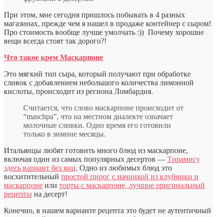
При этом, мне сегодня пришлось побывать в 4 разных
магазинах, прежде чем я нашел в продаже контейнер с сыром!
Про стоимость вообще лучше умолчать :)) Почему хорошие
вещи всегда стоят так дорого?!
Что такое крем Маскарпоне
Это мягкий тип сыра, который получают при обработке
сливок с добавлением небольшого количества лимонной
кислоты, происходит из региона Ломбардия.
Считается, что слово маскарпоне происходит от
“maschpa”, что на местном диалекте означает
молочные сливки. Одно время его готовили
только в зимние месяцы.
Итальянцы любят готовить много блюд из маскарпоне,
включая один из самых популярных десертов —
Тирамису
здесь вариант без яиц
. Одно из любимых блюд это
восхитительный
простой пирог с начинкой из клубники и
маскарпоне
или
торты с маскарпоне, лучшие оригинальный
рецепты
на десерт!
Конечно, в нашем варианте рецепта это будет не аутентичный