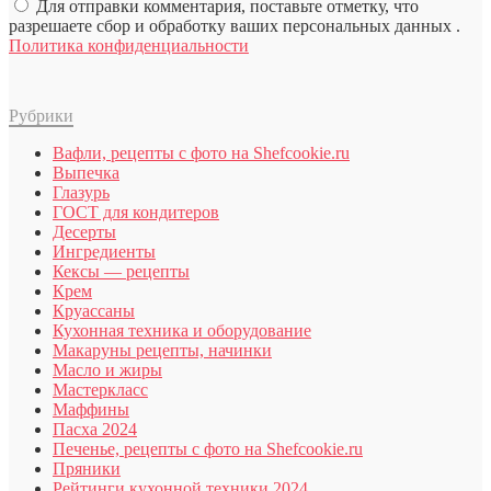
Для отправки комментария, поставьте отметку, что
разрешаете сбор и обработку ваших персональных данных .
Политика конфиденциальности
Рубрики
Вафли, рецепты с фото на Shefcookie.ru
Выпечка
Глазурь
ГОСТ для кондитеров
Десерты
Ингредиенты
Кексы — рецепты
Крем
Круассаны
Кухонная техника и оборудование
Макаруны рецепты, начинки
Масло и жиры
Мастеркласс
Маффины
Пасха 2024
Печенье, рецепты с фото на Shefcookie.ru
Пряники
Рейтинги кухонной техники 2024