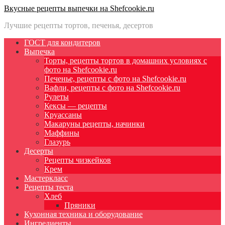
Вкусные рецепты выпечки на Shefcookie.ru
Лучшие рецепты тортов, печенья, десертов
ГОСТ для кондитеров
Выпечка
Торты, рецепты тортов в домашних условиях с
фото на Shefcookie.ru
Печенье, рецепты с фото на Shefcookie.ru
Вафли, рецепты с фото на Shefcookie.ru
Рулеты
Кексы — рецепты
Круассаны
Макаруны рецепты, начинки
Маффины
Глазурь
Десерты
Рецепты чизкейков
Крем
Мастеркласс
Рецепты теста
Хлеб
Пряники
Кухонная техника и оборудование
Ингредиенты